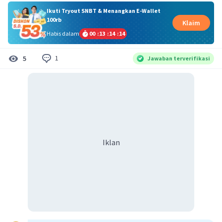
Ikuti Tryout SNBT & Menangkan E-Wallet
100rb
Klaim
Habis dalam
00
:
13
:
14
:
13
1
5
Jawaban terverifikasi
Iklan