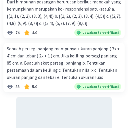
Dari himpunan pasangan berurutan berikut.manakah yang
= Rp 12.400,00 × 195
kemungkinan merupakan ko- respondensi satu-satu? a.
= Rp 2.418.000,00
{(1, 1), (2, 2), (3, 3), (4,4)} b. {(1, 2), (2, 3), (3, 4). (4,5)} c. {(2,7).
▪︎ menentukan besar keuntungan
(4,8). (6,9). (8,7)} d. {(3.4), (5,7). (7, 9). (9,6)}
Besar keuntungan = harga jual - harga beli
74
4.0
Jawaban terverifikasi
= Rp 2.418.000,00 - Rp 2.000.000,00
= Rp 418.000,00
Sebuah persegi panjang mempunyai ukuran panjang ( 3x +
Jadi, besar keuntungannya adalah Rp 418.000,00
4)cm dan lebar ( 2x + 1 ) cm. Jika keliling persegi panjang
85 cm. a. Buatlah sket persegi panjang b. Tentukan
·
0.0
(
0
)
Balas
Beri Rating
persamaan dalam keliling c. Tentukan nilai x d. Tentukan
ukuran panjang dan lebar e. Tentukan ukuran luas
38
5.0
Jawaban terverifikasi
Iklan