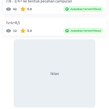
7/8 - 3/4 = ke bentuk pecahan campuran
62
5.0
Jawaban terverifikasi
⅓×k=8,5
12
5.0
Jawaban terverifikasi
Iklan