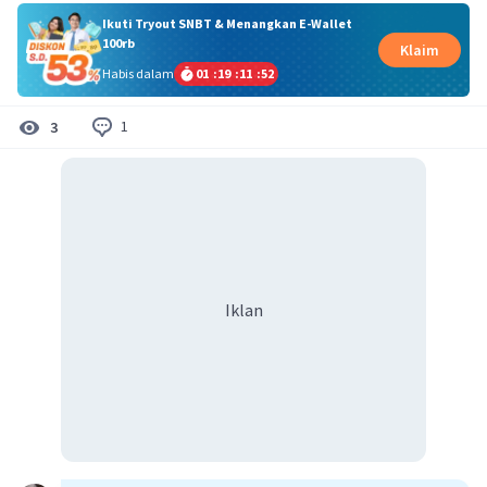
Ikuti Tryout SNBT & Menangkan E-Wallet
100rb
Klaim
Habis dalam
01
:
19
:
11
:
51
1
3
Iklan