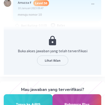
Arruzza F
Level 50
10 Januari 2023 09:47
menuju nomor 10
·
0.0
(
0
)
Balas
Beri Rating
Buka akses jawaban yang telah terverifikasi
Lihat Iklan
Iklan
Mau jawaban yang terverifikasi?
Tanya ke AiRIS
Roboguru Plus