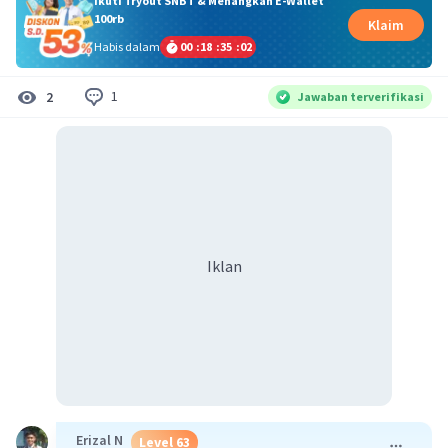
Ikuti Tryout SNBT & Menangkan E-Wallet
100rb
Klaim
Habis dalam
00
:
18
:
35
:
02
1
2
Jawaban terverifikasi
Iklan
Erizal N
Level 63