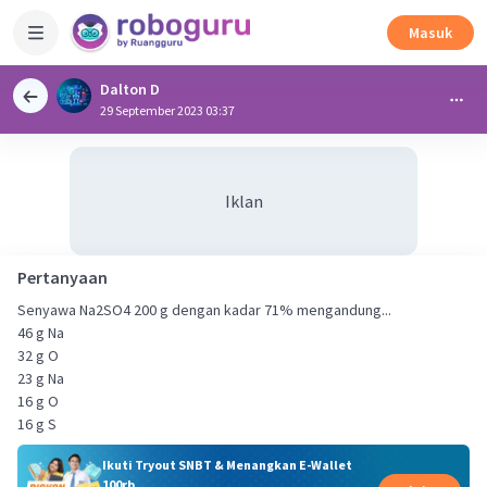
Masuk
Dalton D
29 September 2023 03:37
Iklan
Pertanyaan
Senyawa Na2SO4 200 g dengan kadar 71% mengandung...
46 g Na
32 g O
23 g Na
16 g O
16 g S
Ikuti Tryout SNBT & Menangkan E-Wallet
100rb