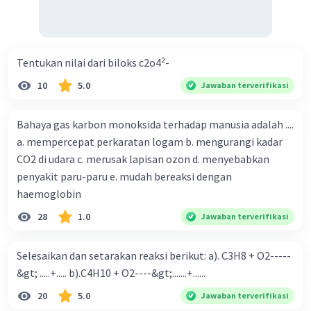
Tentukan nilai dari biloks c2o4²-
10
5.0
Jawaban terverifikasi
Bahaya gas karbon monoksida terhadap manusia adalah ....
a. mempercepat perkaratan logam b. mengurangi kadar
CO2 di udara c. merusak lapisan ozon d. menyebabkan
penyakit paru-paru e. mudah bereaksi dengan
haemoglobin
28
1.0
Jawaban terverifikasi
Selesaikan dan setarakan reaksi berikut: a). C3H8 + O2-----
&gt; .....+..... b).C4H10 + O2----&gt;.......+......
20
5.0
Jawaban terverifikasi