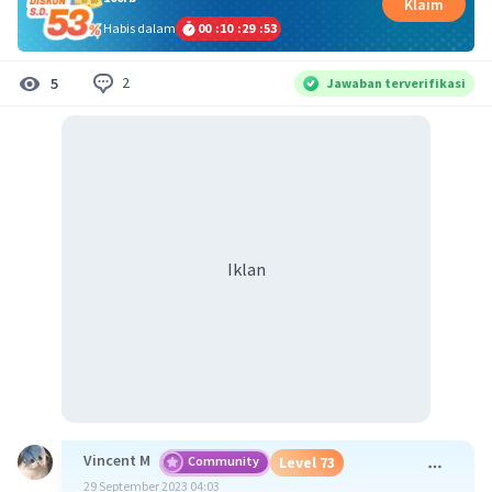
Klaim
Habis dalam
00
:
10
:
29
:
53
2
5
Jawaban terverifikasi
Iklan
Vincent M
Community
Level 73
29 September 2023 04:03