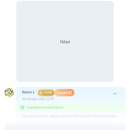
Iklan
Kevin L
Gold
Level 87
05 Oktober 2023 12:47
Jawaban terverifikasi
Mari kita hitung selisih antara FPB (Faktor Persekutuan
Besar) dan KPK (Kelipatan Persekutuan Kecil) dari
bilangan 64, 80, dan 160.