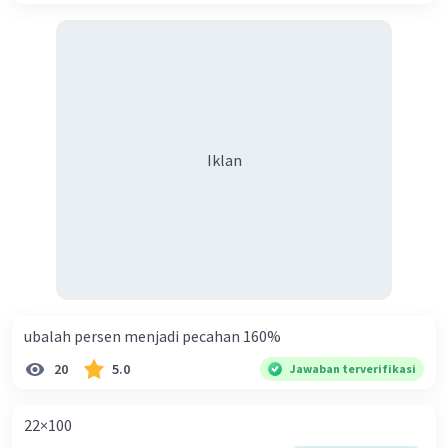
·
0.0
(
0
)
Balas
Beri Rating
Iklan
ubalah persen menjadi pecahan 160%
20
5.0
Jawaban terverifikasi
22×100