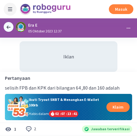
Masuk
Era E
05 Oktober 2023 12:37
Iklan
Pertanyaan
selisih FPB dan KPK dari bilangan 64 ,80 dan 160 adalah
Ikuti Tryout SNBT & Menangkan E-Wallet
100rb
Klaim
Habis dalam
02
:
07
:
13
:
40
2
1
Jawaban terverifikasi