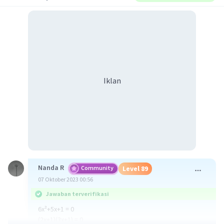
Iklan
Nanda R
Community
Level 89
07 Oktober 2023 00:56
Jawaban terverifikasi
6x²+5x+1 = 0
(2x+1)(3x+1) = 0