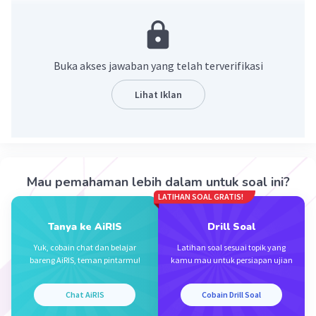
x = -1/2 atau x = -1/3.
·
0.0
(
0
)
Balas
Beri Rating
Buka akses jawaban yang telah terverifikasi
Vincent M
Community
Level 73
Lihat Iklan
07 Oktober 2023 02:56
Jawaban terverifikasi
6x² + 5x + 1 = 0
(2x + 1)(3x + 1) = 0
Iklan
x = -1/2, -1/3
Mau pemahaman lebih dalam untuk soal ini?
LATIHAN SOAL GRATIS!
·
0.0
(
0
)
Balas
Beri Rating
Tanya ke AiRIS
Drill Soal
Yuk, cobain chat dan belajar
Latihan soal sesuai topik yang
bareng AiRIS, teman pintarmu!
kamu mau untuk persiapan ujian
Chat AiRIS
Cobain Drill Soal