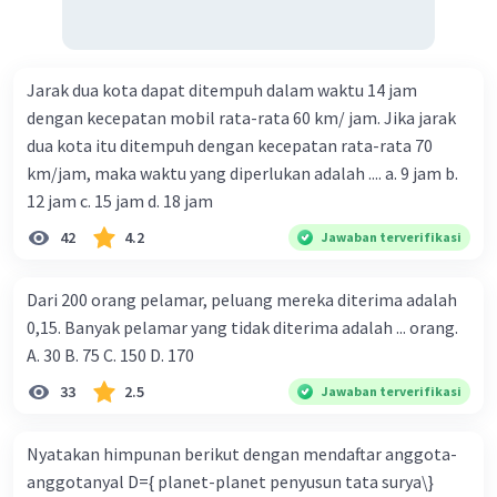
Jarak dua kota dapat ditempuh dalam waktu 14 jam
dengan kecepatan mobil rata-rata 60 km/ jam. Jika jarak
dua kota itu ditempuh dengan kecepatan rata-rata 70
km/jam, maka waktu yang diperlukan adalah .... a. 9 jam b.
12 jam c. 15 jam d. 18 jam
42
4.2
Jawaban terverifikasi
Dari 200 orang pelamar, peluang mereka diterima adalah
0,15. Banyak pelamar yang tidak diterima adalah ... orang.
A. 30 B. 75 C. 150 D. 170
33
2.5
Jawaban terverifikasi
Nyatakan himpunan berikut dengan mendaftar anggota-
anggotanyal D={ planet-planet penyusun tata surya\}