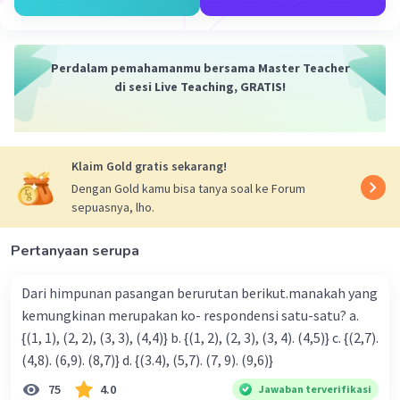
Perdalam pemahamanmu bersama Master Teacher
di sesi Live Teaching, GRATIS!
Klaim Gold gratis sekarang!
Dengan Gold kamu bisa tanya soal ke Forum
sepuasnya, lho.
Pertanyaan serupa
Dari himpunan pasangan berurutan berikut.manakah yang
kemungkinan merupakan ko- respondensi satu-satu? a.
{(1, 1), (2, 2), (3, 3), (4,4)} b. {(1, 2), (2, 3), (3, 4). (4,5)} c. {(2,7).
(4,8). (6,9). (8,7)} d. {(3.4), (5,7). (7, 9). (9,6)}
75
4.0
Jawaban terverifikasi