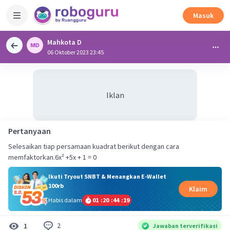
Masuk
Mahkota D
06 Oktober 2023 23:45
Iklan
Pertanyaan
Selesaikan tiap persamaan kuadrat berikut dengan cara
memfaktorkan.6x² +5x + 1 = 0
Ikuti Tryout SNBT & Menangkan E-Wallet
100rb
Klaim
Habis dalam
01
:
20
:
44
:
19
2
1
Jawaban terverifikasi