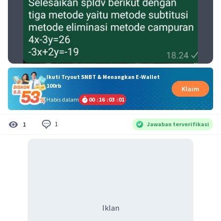
Ikuti Tryout SNBT & Menangkan E-Wallet
100rb
Klaim
Habis dalam
00
:
16
:
03
:
01
1
1
Jawaban terverifikasi
Iklan