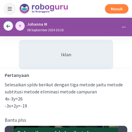
Masuk
Johanna M
08 September 2024 10:26
Iklan
Pertanyaan
Selesaikan spldv berikut dengan tiga metode yaitu metode
subtitusi metode eliminasi metode campuran
4x-3y=26
-3x+2y=-19
Bantu plss