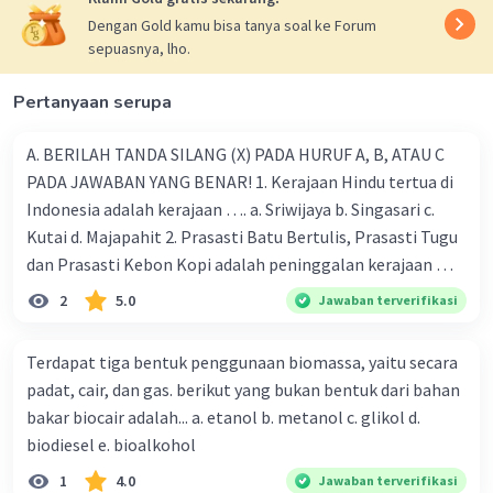
Johanna M
Level 1
Dengan Gold kamu bisa tanya soal ke Forum
08 September 2024 11:18
sepuasnya, lho.
makasih yaa😇
Pertanyaan serupa
A. BERILAH TANDA SILANG (X) PADA HURUF A, B, ATAU C
PADA JAWABAN YANG BENAR! 1. Kerajaan Hindu tertua di
Indonesia adalah kerajaan …. a. Sriwijaya b. Singasari c.
Kutai d. Majapahit 2. Prasasti Batu Bertulis, Prasasti Tugu
dan Prasasti Kebon Kopi adalah peninggalan kerajaan ….
Iklan
a. Majapahit b. Demak c. Tarumanegara d. Gowa-Tallo 3.
2
5.0
Jawaban terverifikasi
Kerajaan Mataram Islam mencapai puncak kejayaan pada
masa pemerintahan …. a. Hayam Wuruk b. Sultan Agung c.
Terdapat tiga bentuk penggunaan biomassa, yaitu secara
Sultan Ageng Tirtayasa d. Sultan Hasanudin 4. Kerajaan
padat, cair, dan gas. berikut yang bukan bentuk dari bahan
Islam pertama di Indonesia adalah …. a. Aceh b. Demak c.
bakar biocair adalah... a. etanol b. metanol c. glikol d.
Gowa-Tallo d. Samudra Pasai 5. Berikut adalah
biodiesel e. bioalkohol
peninggalan kerajaan Islam, kecuali … a. Masjid Demak b.
1
4.0
Jawaban terverifikasi
Menara Kudus c. Candi Borobudur d. Pondok Pesantren 6.