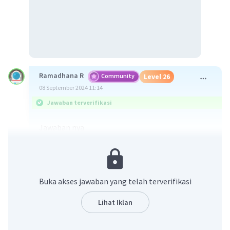
Ramadhana R
Community
Level 26
08 September 2024 11:14
Jawaban terverifikasi
Jawaban nya
X= 5
y = -2
Eliminasi persamaan 1 & 2
4x - 3y = 26
Buka akses jawaban yang telah terverifikasi
-3x + 2y = -19
Kita ingin mengeliminasi y maka kita samakan
Lihat Iklan
dulu nilai nya dengan mengalikan pers. 1 dengan 2
dan pers 2 dengan 3