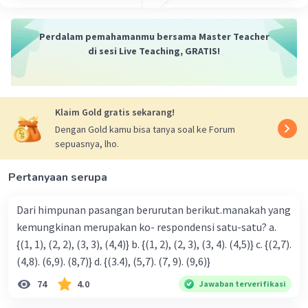
Perdalam pemahamanmu bersama Master Teacher
di sesi Live Teaching, GRATIS!
Iklan
Klaim Gold gratis sekarang!
Dengan Gold kamu bisa tanya soal ke Forum
sepuasnya, lho.
Pertanyaan serupa
Dari himpunan pasangan berurutan berikut.manakah yang
kemungkinan merupakan ko- respondensi satu-satu? a.
{(1, 1), (2, 2), (3, 3), (4,4)} b. {(1, 2), (2, 3), (3, 4). (4,5)} c. {(2,7).
(4,8). (6,9). (8,7)} d. {(3.4), (5,7). (7, 9). (9,6)}
74
4.0
Jawaban terverifikasi