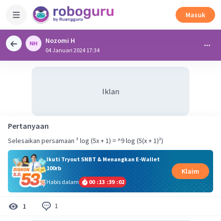
Masuk
Nozomi H
04 Januari 2024 17:34
Iklan
Pertanyaan
Selesaikan persamaan ³ log (5x + 1) = ^9 log (5(x + 1)²)
Ikuti Tryout SNBT & Menangkan E-Wallet
100rb
Klaim
Habis dalam
00
:
13
:
39
:
02
1
1