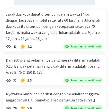
Jarak dua kota dapat ditempuh dalam waktu 14 jam
dengan kecepatan mobil rata-rata 60 km/ jam. Jika jarak
dua kota itu ditempuh dengan kecepatan rata-rata 70
km/jam, maka waktu yang diperlukan adalah .... a. 9 jam b.
12 jam c. 15 jam d. 18 jam
41
4.2
Jawaban terverifikasi
Dari 200 orang pelamar, peluang mereka diterima adalah
0,15. Banyak pelamar yang tidak diterima adalah ... orang.
A. 30 B. 75 C. 150 D. 170
31
2.5
Jawaban terverifikasi
Nyatakan himpunan berikut dengan mendaftar anggota-
anggotanyal D={ planet-planet penyusun tata surya\}
26
5.0
Jawaban terverifikasi