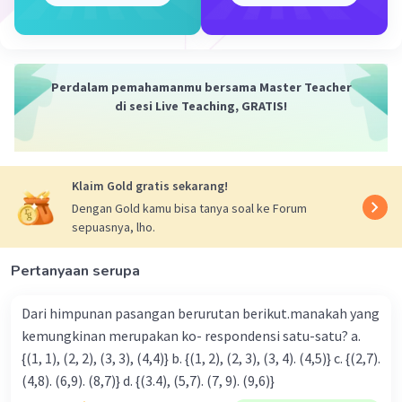
= [(-6) x 12] - [(-6) x (-7)]
= [-(6 x 12)] - [6 x 7]
= [-72] - [42]
= -72 - 42
Perdalam pemahamanmu bersama Master Teacher
= -114.
di sesi Live Teaching, GRATIS!
Jadi, hasil perkalian tersebut menggunakan sifat
distributif adalah -114.
Klaim Gold gratis sekarang!
Dengan Gold kamu bisa tanya soal ke Forum
·
0.0
(
0
)
Balas
Beri Rating
sepuasnya, lho.
Pertanyaan serupa
Dari himpunan pasangan berurutan berikut.manakah yang
kemungkinan merupakan ko- respondensi satu-satu? a.
{(1, 1), (2, 2), (3, 3), (4,4)} b. {(1, 2), (2, 3), (3, 4). (4,5)} c. {(2,7).
Iklan
(4,8). (6,9). (8,7)} d. {(3.4), (5,7). (7, 9). (9,6)}