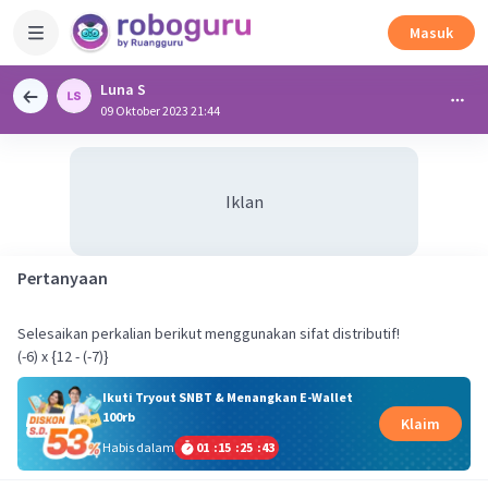
Masuk
Luna S
09 Oktober 2023 21:44
Iklan
Pertanyaan
Selesaikan perkalian berikut menggunakan sifat distributif!
(-6) x {12 - (-7)}
Ikuti Tryout SNBT & Menangkan E-Wallet
100rb
Klaim
Habis dalam
01
:
15
:
25
:
43