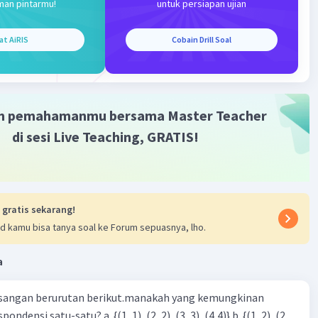
man pintarmu!
untuk persiapan ujian
[5 x (-7)]
[-(5 x 7)]
at AiRIS
Cobain Drill Soal
35]
m pemahamanmu bersama Master Teacher
il perkalian tersebut menggunakan sifat distributif adalah
di sesi Live Teaching, GRATIS!
·
0.0
(
0
)
Balas
ating
 gratis sekarang!
d kamu bisa tanya soal ke Forum sepuasnya, lho.
a
Iklan
sangan berurutan berikut.manakah yang kemungkinan