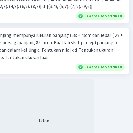
3), (3, 4). (4,5)} c. {(2,7). (4,8). (6,9). (8,7)} d. {(3.4), (5,7). (7, 9). (9,6)}
Jawaban terverifikasi
njang mempunyai ukuran panjang ( 3x + 4)cm dan lebar ( 2x +
ing persegi panjang 85 cm. a. Buatlah sket persegi panjang b.
n dalam keliling c. Tentukan nilai x d. Tentukan ukuran
 e. Tentukan ukuran luas
Jawaban terverifikasi
Iklan