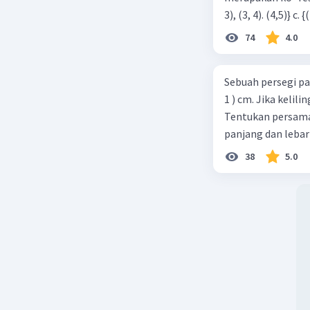
74
4.0
Sebuah persegi pa
1 ) cm. Jika kelil
Tentukan persamaa
panjang dan lebar
38
5.0