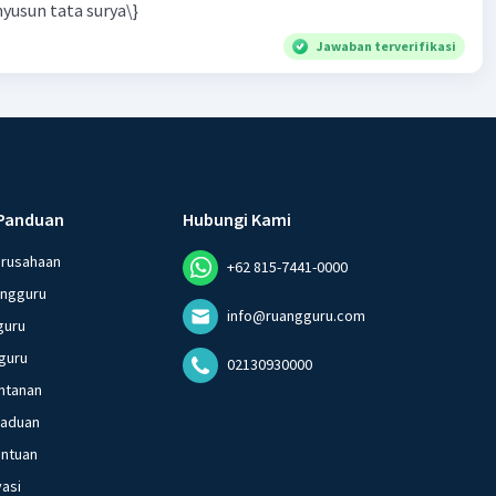
yusun tata surya\}
Jawaban terverifikasi
Panduan
Hubungi Kami
erusahaan
+62 815-7441-0000
angguru
info@ruangguru.com
guru
guru
02130930000
ntanan
gaduan
entuan
vasi