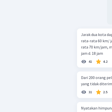
Jarak dua kota d
rata-rata 60 km/ 
rata 70 km/jam, maka waktu
jam d. 18 jam
41
4.2
Dari 200 orang pe
yang tidak diterima
31
2.5
Nyatakan himpuna