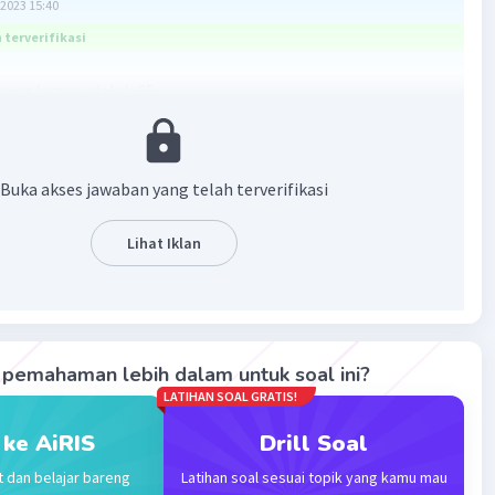
2023 15:40
terverifikasi
ang benar adalah 65.
:
)}
Buka akses jawaban yang telah terverifikasi
Lihat Iklan
alian menggunakan sifat distributif = ...?
sep berikut!
istributif: a × (b ± c) = (a × b) ± (a × c)
pemahaman lebih dalam untuk soal ini?
b) = -(a × b)
LATIHAN SOAL GRATIS!
b) = a + b.
 ke AiRIS
Drill Soal
nggunakan sifat distributif pada perkalian diperoleh:
t dan belajar bareng
Latihan soal sesuai topik yang kamu mau
)}