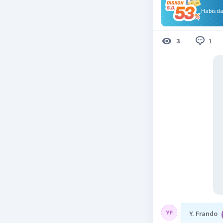
Habis d
1
3
Y. Frando