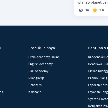
planet-planet pen
26
5.0
u
Produk Lainnya
Bantuan & 
Brain Academy Online
Kredensial P
English Academy
Beasiswa Ru
Skill Academy
Cicilan Ruang
Ruangkerja
Promo Ruang
Schoters
Laporan Kere
ess
Kalananti
Layanan Pen
Syarat & Ket
Kebijakan Pri