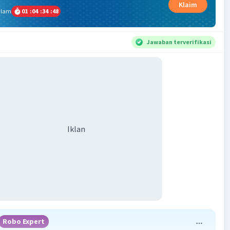
Klaim
alam
01
:
04
:
34
:
48
Jawaban terverifikasi
Iklan
Robo Expert