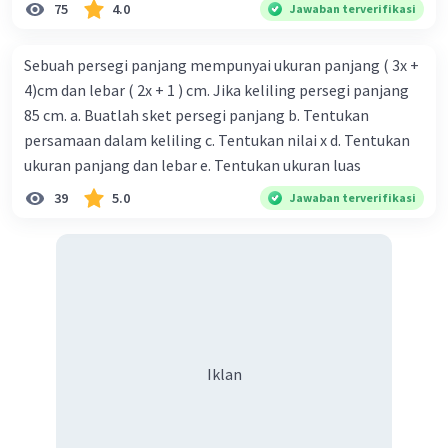
75
4.0
Jawaban terverifikasi
Jadi, hasil perkalian tersebut menggunakan sifat
distributif adalah -30 atau -10.
Sebuah persegi panjang mempunyai ukuran panjang ( 3x +
4)cm dan lebar ( 2x + 1 ) cm. Jika keliling persegi panjang
·
0.0
(
0
)
Balas
Beri Rating
85 cm. a. Buatlah sket persegi panjang b. Tentukan
persamaan dalam keliling c. Tentukan nilai x d. Tentukan
ukuran panjang dan lebar e. Tentukan ukuran luas
39
5.0
Jawaban terverifikasi
Iklan
Iklan