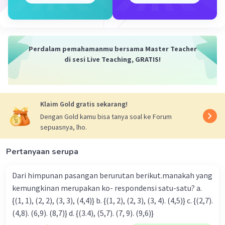
(1) Jika diganti menggunakan tanda +.
5 x {-4 + (-2)}
= [5 x (-4)] + [5 x (-2)]
Perdalam pemahamanmu bersama Master Teacher
= [-(5 x 4)] + [-(5 x 2)]
di sesi Live Teaching, GRATIS!
= [-20] + [-10]
= -20 - 10
= -(20 + 10)
Klaim Gold gratis sekarang!
= -30.
Dengan Gold kamu bisa tanya soal ke Forum
sepuasnya, lho.
(2) Jika diganti menggunakan tanda -.
5 x {-4 - (-2)}
Pertanyaan serupa
= [5 x (-4)] - [5 x (-2)]
= [-(5 x 4)] - [-(5 x 2)]
Dari himpunan pasangan berurutan berikut.manakah yang
= [-20] - [-10]
kemungkinan merupakan ko- respondensi satu-satu? a.
= -20 + 10
{(1, 1), (2, 2), (3, 3), (4,4)} b. {(1, 2), (2, 3), (3, 4). (4,5)} c. {(2,7).
= 10 - 20
(4,8). (6,9). (8,7)} d. {(3.4), (5,7). (7, 9). (9,6)}
= -10.