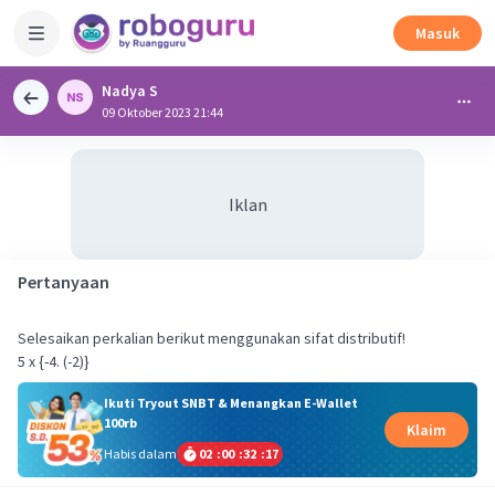
Masuk
Nadya S
09 Oktober 2023 21:44
Iklan
Pertanyaan
Selesaikan perkalian berikut menggunakan sifat distributif!
5 x {-4. (-2)}
Ikuti Tryout SNBT & Menangkan E-Wallet
100rb
Klaim
Habis dalam
02
:
00
:
32
:
17