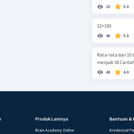
20
5.0
22×100
46
5.0
Rata-rata dari 10 
menjadi 30.Carilah
40
4.0
u
Produk Lainnya
Bantuan & 
Brain Academy Online
Kredensial P