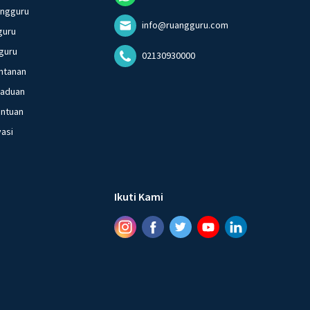
angguru
info@ruangguru.com
guru
guru
02130930000
ntanan
gaduan
entuan
vasi
Ikuti Kami