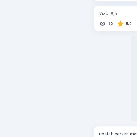
⅓×k=8,5
12
5.0
ubalah persen me