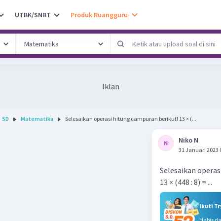
UTBK/SNBT
Produk Ruangguru
Iklan
SD
Matematika
Selesaikan operasi hitung campuran berikut! 13 × (...
Niko N
31 Januari 2023 
Selesaikan operas
13 × (448 : 8) = ...
Ikuti T
Habis d