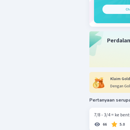
Ch
Perdala
Klaim Gold
Dengan Gol
Pertanyaan serup
7/8 - 3/4 = ke be
66
5.0