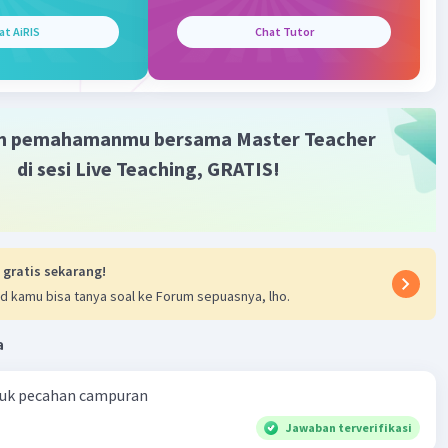
at AiRIS
Chat Tutor
m pemahamanmu bersama Master Teacher
Iklan
di sesi Live Teaching, GRATIS!
 gratis sekarang!
d kamu bisa tanya soal ke Forum sepuasnya, lho.
a
ntuk pecahan campuran
Jawaban terverifikasi