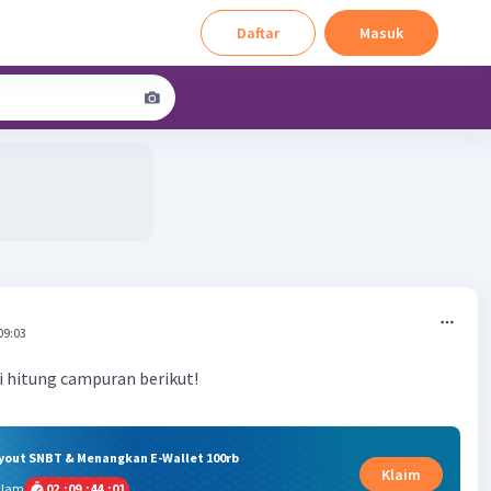
Daftar
Masuk
09:03
i hitung campuran berikut!
ryout SNBT & Menangkan E-Wallet 100rb
Klaim
alam
02
:
09
:
44
:
00