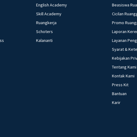
English Academy
Beasiswa Ru
Skill Academy
Cicilan Ruang
Ruangkerja
Promo Ruang
Schoters
Laporan Kere
ess
Kalananti
Layanan Pen
Syarat & Ket
Kebijakan Pri
Tentang Kami
Kontak Kami
Press Kit
Bantuan
Karir