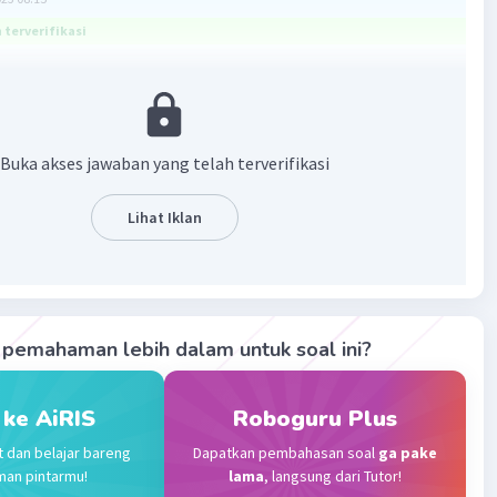
terverifikasi
 728.
Buka akses jawaban yang telah terverifikasi
asi hitung campuran kerjakan operasi yang diberi tanda
lebih dahulu kemudian x atau : lalu + atau - mulai dari
ing kiri.
Lihat Iklan
n perhitungan berikut
 8)
pemahaman lebih dalam untuk soal ini?
ikian hasil dari 13 x (448 : 8) = 728.
 ke AiRIS
Roboguru Plus
t dan belajar bareng
Dapatkan pembahasan soal
ga pake
·
0.0
(
0
)
Balas
ating
man pintarmu!
lama
, langsung dari Tutor!