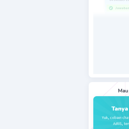
Jawaban 
Jawaban :
Ingat!
Pada oper
kurung ter
urutan pal
Perhatika
13 x (448 :
= 13 x 56
Mau 
= 728
Denagn dem
Tanya
Yuk, cobain cha
Beri R
AiRIS, te