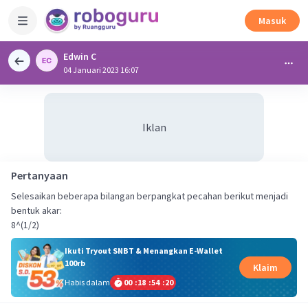
Masuk
Edwin C
04 Januari 2023 16:07
Iklan
Pertanyaan
Selesaikan beberapa bilangan berpangkat pecahan berikut menjadi
bentuk akar:
8^(1/2)
Ikuti Tryout SNBT & Menangkan E-Wallet
100rb
Klaim
Habis dalam
00
:
18
:
54
:
19