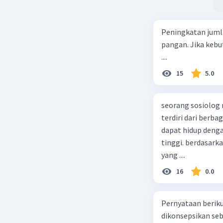
Peningkatan juml
pangan. Jika kebu
....
15
5.0
seorang sosiolog
terdiri dari berb
dapat hidup deng
tinggi. berdasarka
yang ....
16
0.0
Pernyataan berikut
dikonsepsikan se