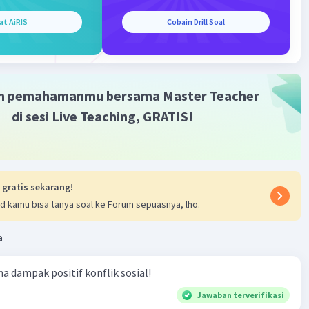
at AiRIS
Cobain Drill Soal
Community
Level 25
2023 01:40
terverifikasi
m pemahamanmu bersama Master Teacher
mal sosiologi adalah hubungan antar manusia sebagai
di sesi Live Teaching, GRATIS!
Iklan
osial, serta proses yang timbul dari hubungan di dalam
at.
·
0.0
(
0
)
Balas
ating
 gratis sekarang!
d kamu bisa tanya soal ke Forum sepuasnya, lho.
a
ma dampak positif konflik sosial!
Jawaban terverifikasi