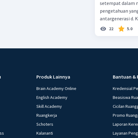
setempat dalam m
pengetahuan yang
antargenerasi d. K
dan perilaku yang
22
5.0
masyarakat dan ti
alam
u
Produk Lainnya
Bantuan & 
Brain Academy Online
Kredensial P
English Academy
Beasiswa Ru
Skill Academy
Cicilan Ruang
Ruangkerja
Promo Ruang
Schoters
Laporan Kere
ess
Kalananti
Layanan Pen