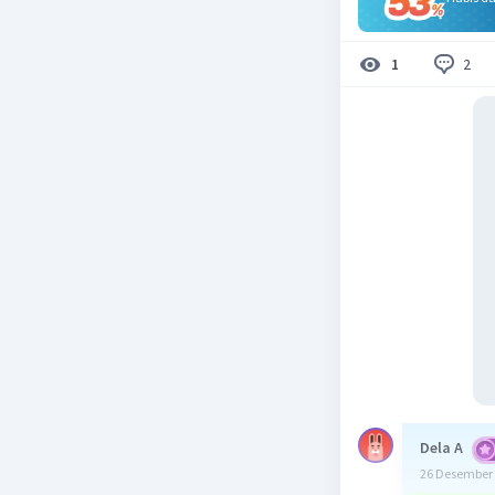
2
1
Dela A
26 Desember 