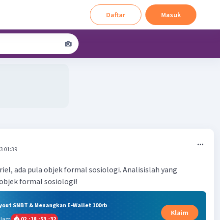
Daftar
Masuk
3 01:39
iel, ada pula objek formal sosiologi. Analisislah yang
bjek formal sosiologi!
ryout SNBT & Menangkan E-Wallet 100rb
Klaim
alam
02
:
18
:
53
:
32