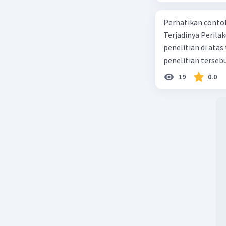
Perhatikan contoh judul
Terjadinya Perilaku Membo
penelitian di ata
penelitian terseb
19
0.0