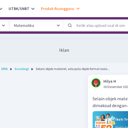
UTBK/SNBT
Produk Ruangguru
Iklan
SMA
Sosiologi
Selain objek materiel, ada pula objek formal sosio...
Hilya H
26 Desember 202
Selain objek mater
dimaksud dengan o
Ikuti T
Habis d