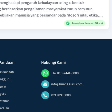
enghadapi pengaruh kebudayaan asing c. bentuk
 berdasarkan pengalaman masyarakat turun temurun
ebijakan manusia yang bersandar pada filosofi nilai, etika,
 melembaga secara tradisional e. produk tentang nilai dalam
Jawaban terverifikasi
dak berkaitan dengan kondisi geografis atau lingkungan
Panduan
Hubungi Kami
erusahaan
+62 815-7441-0000
angguru
info@ruangguru.com
guru
guru
02130930000
ntanan
gaduan