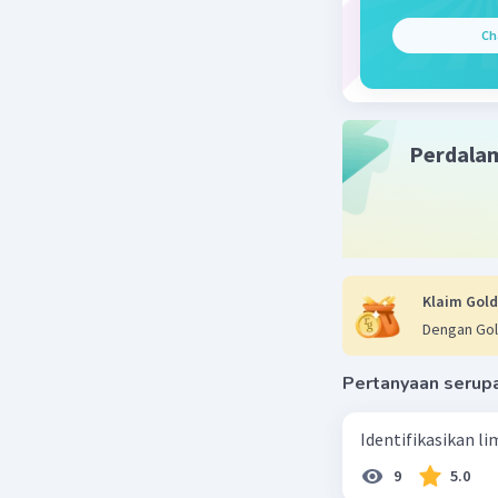
Ch
Mazaya M
26 Desember 
Jawaban 
Perdala
Objek for
makhluk s
masyarak
Beri R
Klaim Gold
Dengan Gol
Pertanyaan serup
Identifikasikan li
9
5.0