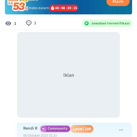
Klaim
Habis dalam
00
:
08
:
39
:
24
3
1
Jawaban terverifikasi
Iklan
Rendi R
Community
Level 100
06 Oktober 2023 01:23