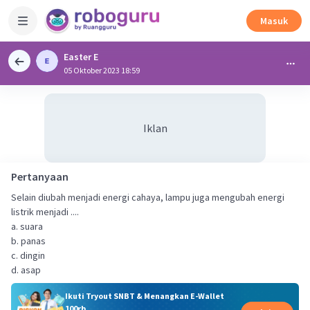
Masuk
Easter E
05 Oktober 2023 18:59
Iklan
Pertanyaan
Selain diubah menjadi energi cahaya, lampu juga mengubah energi
listrik menjadi ....
a. suara
b. panas
c. dingin
d. asap
Ikuti Tryout SNBT & Menangkan E-Wallet
100rb