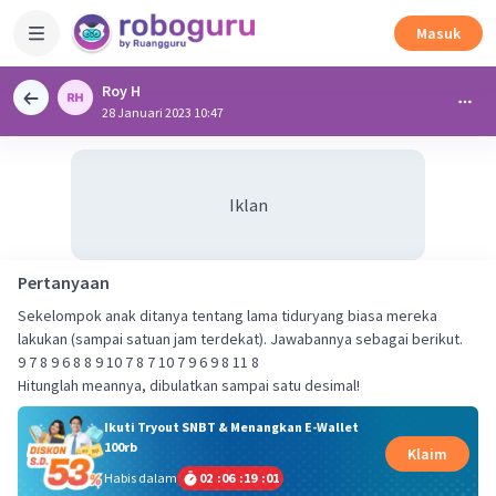
Masuk
Roy H
28 Januari 2023 10:47
Iklan
Pertanyaan
Sekelompok anak ditanya tentang lama tiduryang biasa mereka
lakukan (sampai satuan jam terdekat). Jawabannya sebagai berikut.
9 7 8 9 6 8 8 9 10 7 8 7 10 7 9 6 9 8 11 8
Hitunglah meannya, dibulatkan sampai satu desimal!
Ikuti Tryout SNBT & Menangkan E-Wallet
100rb
Klaim
Habis dalam
02
:
06
:
19
:
01