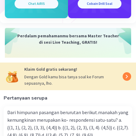
Chat AiRIS
Cobain Drill Soal
·
0.0
(
0
)
Balas
Beri Rating
Perdalam pemahamanmu bersama Master Teacher
di sesi Live Teaching, GRATIS!
Iklan
Klaim Gold gratis sekarang!
Dengan Gold kamu bisa tanya soal ke Forum
sepuasnya, lho.
Pertanyaan serupa
Dari himpunan pasangan berurutan berikut.manakah yang
kemungkinan merupakan ko- respondensi satu-satu? a.
{(1, 1), (2, 2), (3, 3), (4,4)} b. {(1, 2), (2, 3), (3, 4). (4,5)} c. {(2,7).
(4,8). (6,9). (8,7)} d. {(3.4), (5,7). (7, 9). (9,6)}