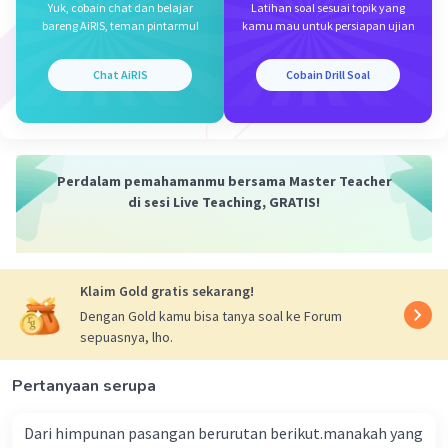
Yuk, cobain chat dan belajar
Latihan soal sesuai topik yang
Netto = 100 kg
bareng AiRIS, teman pintarmu!
kamu mau untuk persiapan ujian
Ditanya Tara? dan Bruto?
Chat AiRIS
Cobain Drill Soal
Jawab:
Tara = Bruto - Netto
= 103 kg - 100 kg
= 3 kg
Perdalam pemahamanmu bersama Master Teacher
Bruto = 103 kg
di sesi Live Teaching, GRATIS!
Jadi, jawaban yang benar tara adalah 3 kg,
sedangkan bruto adalah 103 kg.
Klaim Gold gratis sekarang!
·
0.0
(
0
)
Balas
Beri Rating
Dengan Gold kamu bisa tanya soal ke Forum
sepuasnya, lho.
Pertanyaan serupa
Dari himpunan pasangan berurutan berikut.manakah yang