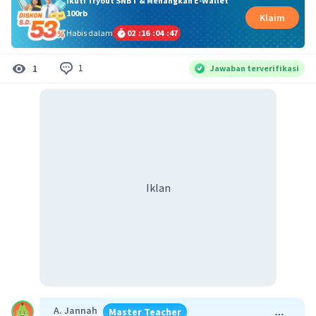
Ikuti Tryout SNBT & Menangkan E-Wallet
100rb
Klaim
Habis dalam
02
:
16
:
04
:
47
1
1
Jawaban terverifikasi
Iklan
A. Jannah
Master Teacher