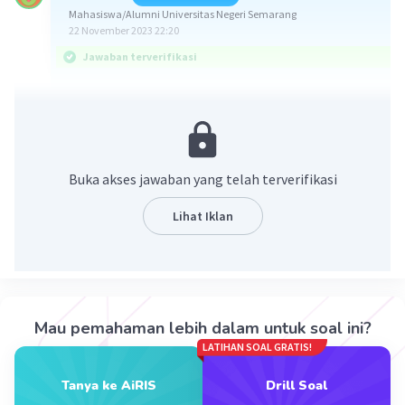
Mahasiswa/Alumni Universitas Negeri Semarang
22 November 2023 22:20
Jawaban terverifikasi
Jawaban yang benar tara adalah 3 kg, sedangkan
bruto adalah 103 kg.
Konsep :
Buka akses jawaban yang telah terverifikasi
Bruto : berat kotor, yaitu berat suatu
Lihat Iklan
barang beserta dengan tempatnya.
Netto : berat bersih, yaitu berat suatu
barang setelah dikurangi dengan
tempatnya.
Tara (potongan berat) = Bruto - Netto
Mau pemahaman lebih dalam untuk soal ini?
LATIHAN SOAL GRATIS!
Diketahui :
Tanya ke AiRIS
Drill Soal
Bruto = 103 kg