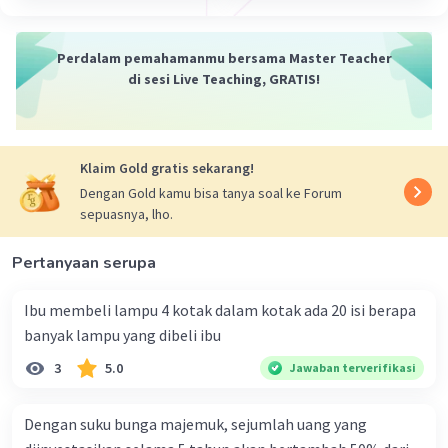
sebelumnya adalah:
03.15 - 6 jam 29 menit = 20.46
Jadi, 389 menit sebelum pukul 03.15 adalah pukul
Perdalam pemahamanmu bersama Master Teacher
20.46
di sesi Live Teaching, GRATIS!
maaf kalau salah
Klaim Gold gratis sekarang!
·
5.0
(
1
)
Balas
Beri Rating
Dengan Gold kamu bisa tanya soal ke Forum
sepuasnya, lho.
Pertanyaan serupa
Ibu membeli lampu 4 kotak dalam kotak ada 20 isi berapa
banyak lampu yang dibeli ibu
3
5.0
Jawaban terverifikasi
Dengan suku bunga majemuk, sejumlah uang yang