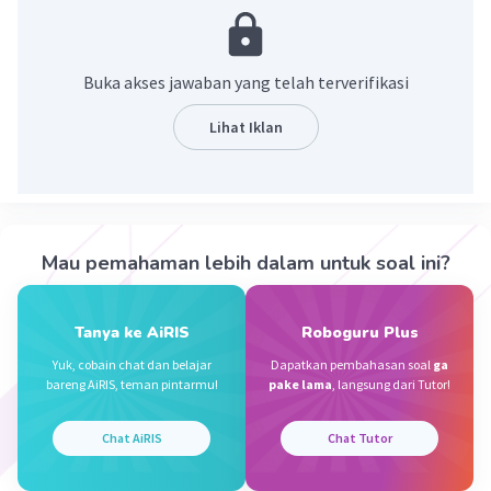
Pembahasan:
389 : 60 menit
= 6 jam 29 menit
Buka akses jawaban yang telah terverifikasi
Lihat Iklan
Pukul 03.15 - 389 menit
03.15 - 6 jam 29 menit
= Pukul 20.46
Atau jam 8 malam lewat 46 menit.
Mau pemahaman lebih dalam untuk soal ini?
·
5.0
(
1
)
Balas
Beri Rating
Tanya ke AiRIS
Roboguru Plus
Yuk, cobain chat dan belajar
Dapatkan pembahasan soal
ga
Khansaa H
Level 30
KH
bareng AiRIS, teman pintarmu!
pake lama
, langsung dari Tutor!
19 April 2024 11:34
Chat AiRIS
Chat Tutor
pukul 20.46
Jika sekarang pukul 03.15, maka 389 menit
Iklan