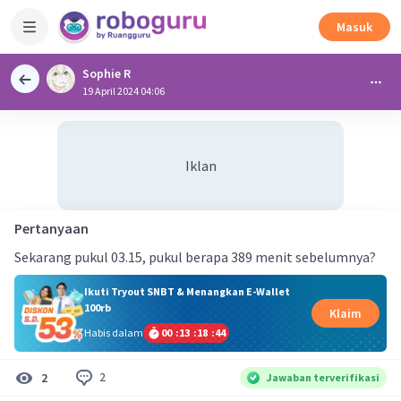
Masuk
Sophie R
19 April 2024 04:06
Iklan
Pertanyaan
Sekarang pukul 03.15, pukul berapa 389 menit sebelumnya?
Ikuti Tryout SNBT & Menangkan E-Wallet
100rb
Klaim
Habis dalam
00
:
13
:
18
:
44
2
2
Jawaban terverifikasi