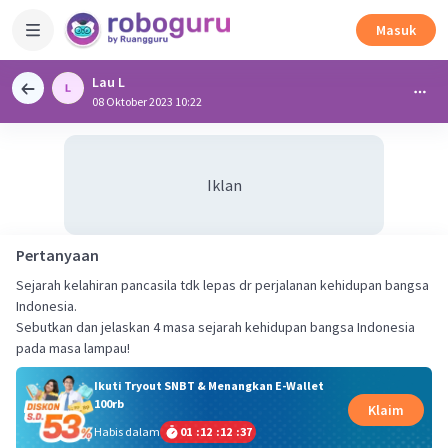
Masuk
Lau L
08 Oktober 2023 10:22
Iklan
Pertanyaan
Sejarah kelahiran pancasila tdk lepas dr perjalanan kehidupan bangsa
Indonesia.
Sebutkan dan jelaskan 4 masa sejarah kehidupan bangsa Indonesia
pada masa lampau!
Ikuti Tryout SNBT & Menangkan E-Wallet
100rb
Klaim
Habis dalam
01
:
12
:
12
:
37