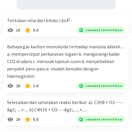
2) CuCO₃+ 2HCl →
CuCl₂ + H₂O + CO₂
Tentukan nilai dari biloks c2o4²-
Ruas Kiri:
10
5.0
Cu = 1(1) = 1; C = 1(1) = 1; O = 1(3) = 3; H = 2(1) = 2;
Jawaban terverifikasi
Cl = 2(1) = 2
Ruas Kanan :
Bahaya gas karbon monoksida terhadap manusia adalah ....
Cu = 1(1) = 1; C = 1(1) = 1; O = 1(1) + 1(2) = 3; H =
a. mempercepat perkaratan logam b. mengurangi kadar
1(2) = 2; Cl = 1(2) = 2
CO2 di udara c. merusak lapisan ozon d. menyebabkan
penyakit paru-paru e. mudah bereaksi dengan
Dengan demikian, persamaan reaksi kimia yang
haemoglobin
setara adalah:
28
1.0
Jawaban terverifikasi
1) ZnCl₂ + 2NaOH → Zn(OH)₂ + 2NaCl
2) CuCO₃+ 2HCl →
CuCl₂ + H₂O + CO₂
Selesaikan dan setarakan reaksi berikut: a). C3H8 + O2-----
&gt; .....+..... b).C4H10 + O2----&gt;.......+......
·
0.0
(
0
)
Balas
Beri Rating
20
5.0
Jawaban terverifikasi
Kaneki K
Level 18