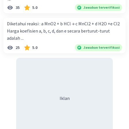
arti jumlah atom tak sama maka perlu
35
5.0
Jawaban terverifikasi
disetarakan dengan cara membubuhkan
Koefisien reaksi yang sesuai.
Diketahui reaksi : a MnO2 + b HCl → c MnCl2 + d H2O +e Cl2
Ingat bahwa jumlah atom = koefisien × indeks
Harga koefisien a, b, c, d, dan e secara berturut-turut
atom.
adalah ...
25
5.0
Jawaban terverifikasi
Penyetaraan reaksi kimia diatas:
1) ZnCl₂ + 2NaOH → Zn(OH)₂ + 2NaCl
Untuk mengetahui reaksi diatas sudah setara
atau belum maka kita hitung jumlah atom kedua
ruas:
Ruas Kiri :
Zn = 1(1) = 1; Cl = 1(2) = 2; Na = 2(1) = 2; O = 2(1) =
2; H = 2(1) = 2
Iklan
Ruas Kanan :
Zn = 1(1) = 1; Cl = 2(1) = 2; Na = 2(1) = 2; O = 1(2) =
2; H = 1(2) = 2
>> Sudah setara