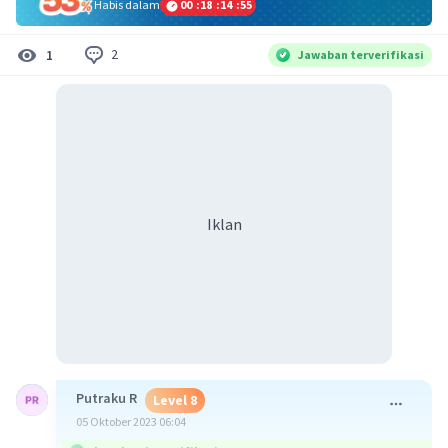
Habis dalam
00
:
18
:
14
:
55
2
1
Jawaban terverifikasi
Iklan
Putraku R
Level 8
05 Oktober 2023 06:04