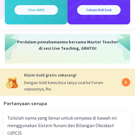
Chat AiRIS
Cobain Drill Soal
J. Siregar
Master Teacher
Mahasiswa/Alumni Universitas Negeri Medan
05 Oktober 2023 06:51
Jawaban terverifikasi
Perdalam pemahamanmu bersama Master Teacher
Iklan
Jawaban yang benar adalah:
di sesi Live Teaching, GRATIS!
1) ZnCl₂ + 2NaOH → Zn(OH)₂ + 2NaCl
2) CuCO₃+ 2HCl →
CuCl₂ + H₂O + CO₂
Klaim Gold gratis sekarang!
Dengan Gold kamu bisa tanya soal ke Forum
Persamaan reaksi kimia menunjukkan
sepuasnya, lho.
persamaan reaksi yang melibatkan spesi-spesi
yang terlibat dalam reaksi baik reaktan maupun
Pertanyaan serupa
produk. Persamaan reaksi harus memenuhi
hukum Lavoisier dimana jumlah atom ruas kiri
Tulislah nama yang benar untuk senyawa di bawah ini
dan kanan harus sama.
menggunakan Sistem Yunani dan Bilangan Oksidasi!
(j)PCI5
Jika persamaan reaksi kimia tidak setara dalam