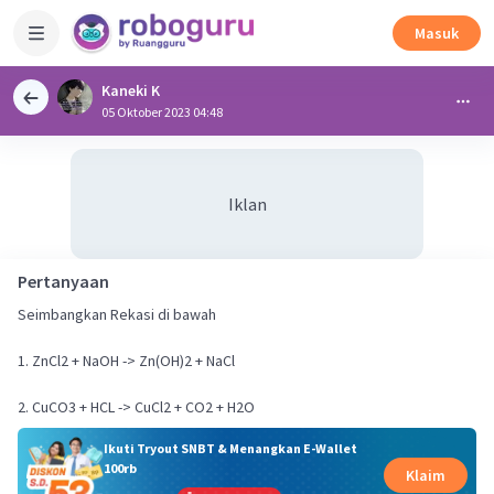
Masuk
Kaneki K
05 Oktober 2023 04:48
Iklan
Pertanyaan
Seimbangkan Rekasi di bawah
1. ZnCl2 + NaOH -> Zn(OH)2 + NaCl
2. CuCO3 + HCL -> CuCl2 + CO2 + H2O
Ikuti Tryout SNBT & Menangkan E-Wallet
100rb
Klaim