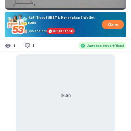
Ikuti Tryout SNBT & Menangkan E-Wallet
100rb
Klaim
Habis dalam
00
:
18
:
17
:
47
1
1
Jawaban terverifikasi
Iklan