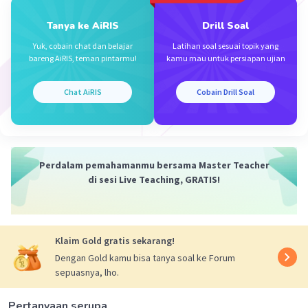
= 4√6 cm
Tanya ke AiRIS
Drill Soal
·
0.0
(
0
)
Balas
Beri Rating
Yuk, cobain chat dan belajar
Latihan soal sesuai topik yang
bareng AiRIS, teman pintarmu!
kamu mau untuk persiapan ujian
Chat AiRIS
Cobain Drill Soal
Iklan
Perdalam pemahamanmu bersama Master Teacher
di sesi Live Teaching, GRATIS!
Klaim Gold gratis sekarang!
Dengan Gold kamu bisa tanya soal ke Forum
sepuasnya, lho.
Pertanyaan serupa