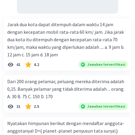
Jarak dua kota dapat ditempuh dalam waktu 14 jam
dengan kecepatan mobil rata-rata 60 km/ jam. Jika jarak
dua kota itu ditempuh dengan kecepatan rata-rata 70
km/jam, maka waktu yang diperlukan adalah .... a. 9 jam b.
12 jam c. 15 jam d. 18 jam
41
4.2
Jawaban terverifikasi
Dari 200 orang pelamar, peluang mereka diterima adalah
0,15. Banyak pelamar yang tidak diterima adalah ... orang.
A. 30 B. 75 C. 150 D. 170
31
2.5
Jawaban terverifikasi
Nyatakan himpunan berikut dengan mendaftar anggota-
anggotanyal D={ planet-planet penyusun tata surya\}