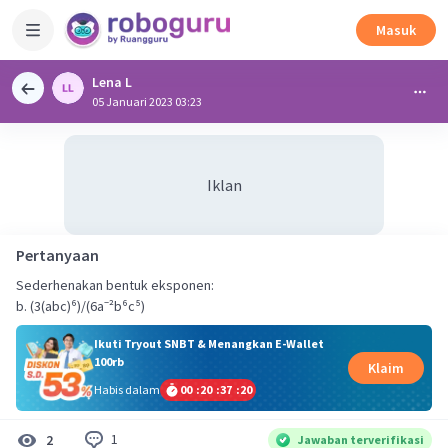
Masuk
Lena L
05 Januari 2023 03:23
Iklan
Pertanyaan
Sederhenakan bentuk eksponen:
b. (3(abc)⁶)/(6a⁻²b⁶c⁵)
Ikuti Tryout SNBT & Menangkan E-Wallet
100rb
Klaim
Habis dalam
00
:
20
:
37
:
20
1
2
Jawaban terverifikasi