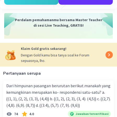
Perdalam pemahamanmu bersama Master Teacher
di sesi Live Teaching, GRATIS!
Iklan
Klaim Gold gratis sekarang!
Dengan Gold kamu bisa tanya soal ke Forum
sepuasnya, lho.
Pertanyaan serupa
Dari himpunan pasangan berurutan berikut.manakah yang
kemungkinan merupakan ko- respondensi satu-satu? a.
{(1, 1), (2, 2), (3, 3), (4,4)} b. {(1, 2), (2, 3), (3, 4). (4,5)} c. {(2,7).
(4,8). (6,9). (8,7)} d. {(3.4), (5,7). (7, 9). (9,6)}
74
4.0
Jawaban terverifikasi