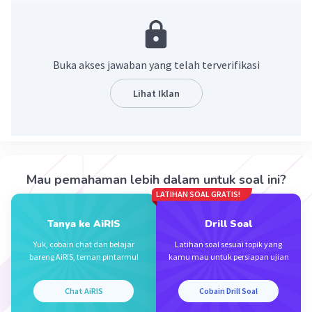
Ingat,
Penyederhanaan pecahan dilakukan dengan cara
membagi pembilang dan penyebut dengan bilangan
Buka akses jawaban yang telah terverifikasi
yang sama.
Lihat Iklan
18/21
= (18÷3) / (21÷3)
= 6/7
Jadi, 18/21 disederhanakan menjadi 6/7.
Mau pemahaman lebih dalam untuk soal ini?
LATIHAN SOAL GRATIS!
·
0.0
(
0
)
Balas
Beri Rating
Tanya ke AiRIS
Drill Soal
Yuk, cobain chat dan belajar
Latihan soal sesuai topik yang
bareng AiRIS, teman pintarmu!
kamu mau untuk persiapan ujian
Chat AiRIS
Cobain Drill Soal