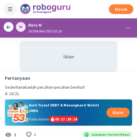
Masuk
Meta M
10 Oktober 2023 02:16
Iklan
Pertanyaan
Sederhanakanlah pecahan-pecahan berikut!
d. 18/21
Ikuti Tryout SNBT & Menangkan E-Wallet
100rb
Klaim
Habis dalam
00
:
17
:
39
:
24
1
1
Jawaban terverifikasi