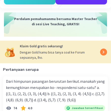
Iklan
Perdalam pemahamanmu bersama Master Teacher
di sesi Live Teaching, GRATIS!
Klaim Gold gratis sekarang!
Dengan Gold kamu bisa tanya soal ke Forum
sepuasnya, lho.
Pertanyaan serupa
Dari himpunan pasangan berurutan berikut.manakah yang
kemungkinan merupakan ko- respondensi satu-satu? a.
{(1, 1), (2, 2), (3, 3), (4,4)} b. {(1, 2), (2, 3), (3, 4). (4,5)} c. {(2,7).
(4,8). (6,9). (8,7)} d. {(3.4), (5,7). (7, 9). (9,6)}
74
4.0
Jawaban terverifikasi