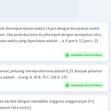
apat ditempuh dalam waktu 14 jam dengan kecepatan mobil
jam. Jika jarak dua kota itu ditempuh dengan kecepatan rata-
 yang diperlukan adalah .... a. 9 jam b. 12 jam c. 15
Jawaban terverifikasi
lamar, peluang mereka diterima adalah 0,15. Banyak pelamar
 adalah ... orang. A. 30 B. 75 C. 150 D. 170
Jawaban terverifikasi
n berikut dengan mendaftar anggota-anggotanyal D={
yusun tata surya\}