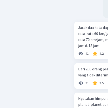
Jarak dua kota d
rata-rata 60 km/ 
rata 70 km/jam, maka waktu
jam d. 18 jam
41
4.2
Dari 200 orang pe
yang tidak diterima
31
2.5
Nyatakan himpuna
planet-planet pen