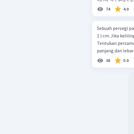
74
4.0
Sebuah persegi pa
1 ) cm. Jika kelil
Tentukan persamaa
panjang dan lebar
38
5.0