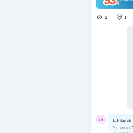
1
1
L. Nikmah
Mahasiswa/Al
09 Januari 2