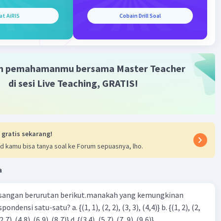
at AiRIS
Cobain Drill Soal
6
3
2
3
5
30
60
y
)/(x
y
))
)
= x
y
.
·
0.0
(
0
)
Balas
ating
m pemahamanmu bersama Master Teacher
di sesi Live Teaching, GRATIS!
Iklan
 gratis sekarang!
d kamu bisa tanya soal ke Forum sepuasnya, lho.
a
sangan berurutan berikut.manakah yang kemungkinan
3), (3, 4). (4,5)} c. {(2,7). (4,8). (6,9). (8,7)} d. {(3.4), (5,7). (7, 9). (9,6)}