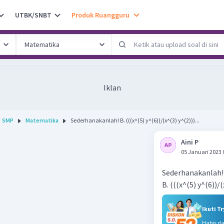
UTBK/SNBT
Produk Ruangguru
Iklan
SMP
Matematika
Sederhanakanlah! B. (((x^(5) y^(6))/(x^(3) y^(2)))...
Aini P
05 Januari 2023 
Sederhanakanlah!
B. (((x^(5) y^(6))/
Ikuti T
Habis d