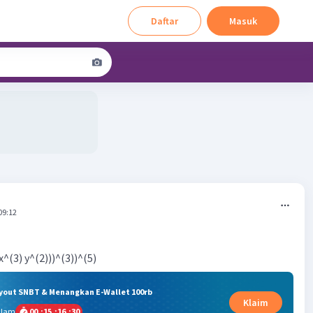
Daftar
Masuk
09:12
(x^(3) y^(2)))^(3))^(5)
ryout SNBT & Menangkan E-Wallet 100rb
Klaim
alam
00
:
15
:
16
:
29