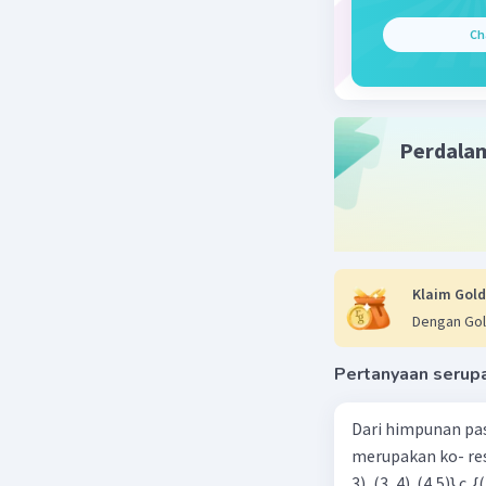
Ch
5
Jadi, (((x
Beri R
Perdala
Klaim Gold
Dengan Gol
Pertanyaan serup
Dari himpunan pa
merupakan ko- respondensi satu-satu? a. {(1, 1), (2, 2), (3, 3), (4,4)} b. {(1, 2), (2,