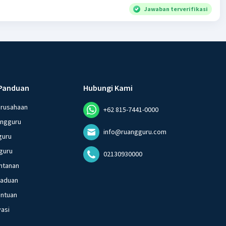
Jawaban terverifikasi
Panduan
Hubungi Kami
erusahaan
+62 815-7441-0000
angguru
info@ruangguru.com
guru
guru
02130930000
ntanan
gaduan
entuan
vasi