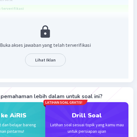
terverifikasi
30
60
x
y
.
Buka akses jawaban yang telah terverifikasi
angan berpangkat.
(bc)
(b-c)
Lihat Iklan
an konsep di atas, maka
^(6))/(x^(3) y^(2)))^(3))^(5)
3
2
3
5
/(x
y
))
)
pemahaman lebih dalam untuk soal ini?
2
3
5
)
)
LATIHAN SOAL GRATIS!
5
)
5
 ke AiRIS
Drill Soal
5
t dan belajar bareng
Latihan soal sesuai topik yang kamu mau
5
man pintarmu!
untuk persiapan ujian