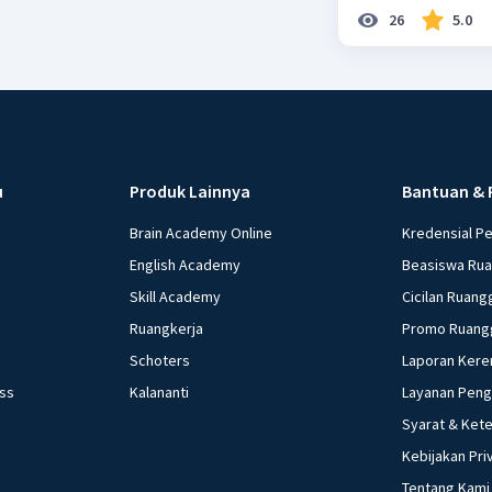
26
5.0
u
Produk Lainnya
Bantuan & 
Brain Academy Online
Kredensial P
English Academy
Beasiswa Ru
Skill Academy
Cicilan Ruang
Ruangkerja
Promo Ruang
Schoters
Laporan Kere
ess
Kalananti
Layanan Pen
Syarat & Ket
Kebijakan Pri
Tentang Kami