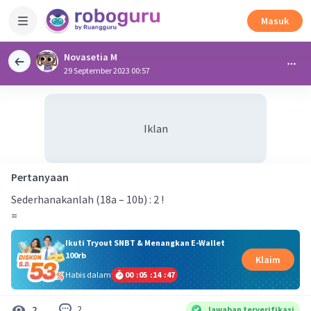
Masuk
Novasetia M
29 September 2023 00:57
Iklan
Pertanyaan
Sederhanakanlah (18a – 10b) : 2 !
=
Ikuti Tryout SNBT & Menangkan E-Wallet
100rb
Klaim
Habis dalam
00
:
05
:
14
:
47
2
2
Jawaban terverifikasi