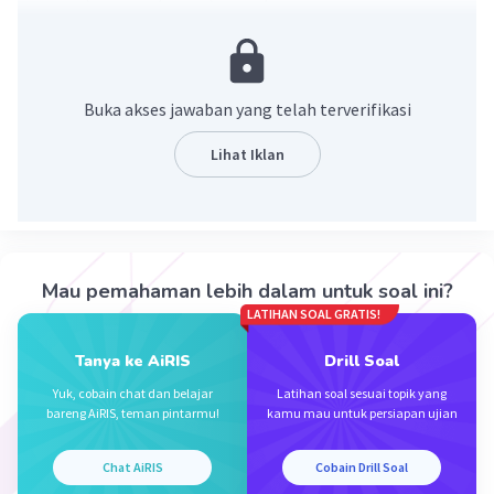
= 9a - 5b
·
3.0
(
2
)
Balas
Beri Rating
Buka akses jawaban yang telah terverifikasi
Nanda R
Community
Level 89
Lihat Iklan
29 September 2023 01:07
Jawaban terverifikasi
jawabannya adalah 9a-5b.
Iklan
Mau pemahaman lebih dalam untuk soal ini?
LATIHAN SOAL GRATIS!
Tanya ke AiRIS
Drill Soal
Yuk, cobain chat dan belajar
Latihan soal sesuai topik yang
bareng AiRIS, teman pintarmu!
kamu mau untuk persiapan ujian
Chat AiRIS
Cobain Drill Soal
·
5.0
(
1
)
Balas
Beri Rating