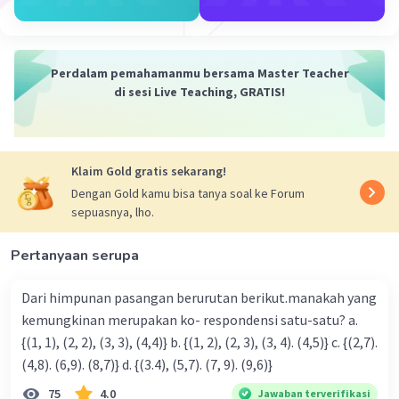
Perdalam pemahamanmu bersama Master Teacher
di sesi Live Teaching, GRATIS!
Klaim Gold gratis sekarang!
Dengan Gold kamu bisa tanya soal ke Forum
sepuasnya, lho.
Pertanyaan serupa
Dari himpunan pasangan berurutan berikut.manakah yang
kemungkinan merupakan ko- respondensi satu-satu? a.
{(1, 1), (2, 2), (3, 3), (4,4)} b. {(1, 2), (2, 3), (3, 4). (4,5)} c. {(2,7).
(4,8). (6,9). (8,7)} d. {(3.4), (5,7). (7, 9). (9,6)}
75
4.0
Jawaban terverifikasi