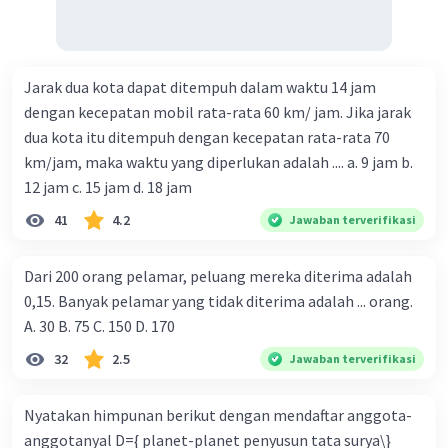
Jarak dua kota dapat ditempuh dalam waktu 14 jam
dengan kecepatan mobil rata-rata 60 km/ jam. Jika jarak
dua kota itu ditempuh dengan kecepatan rata-rata 70
km/jam, maka waktu yang diperlukan adalah .... a. 9 jam b.
12 jam c. 15 jam d. 18 jam
41
4.2
Jawaban terverifikasi
Dari 200 orang pelamar, peluang mereka diterima adalah
0,15. Banyak pelamar yang tidak diterima adalah ... orang.
A. 30 B. 75 C. 150 D. 170
32
2.5
Jawaban terverifikasi
Nyatakan himpunan berikut dengan mendaftar anggota-
anggotanyal D={ planet-planet penyusun tata surya\}