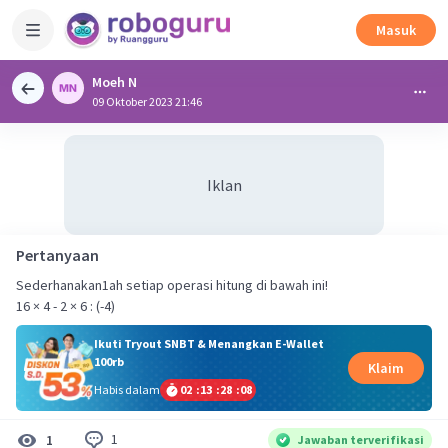
Masuk
Moeh N
09 Oktober 2023 21:46
Iklan
Pertanyaan
Sederhanakan1ah setiap operasi hitung di bawah ini!
16 × 4 - 2 × 6 : (-4)
Ikuti Tryout SNBT & Menangkan E-Wallet
100rb
Klaim
Habis dalam
02
:
13
:
28
:
08
1
1
Jawaban terverifikasi