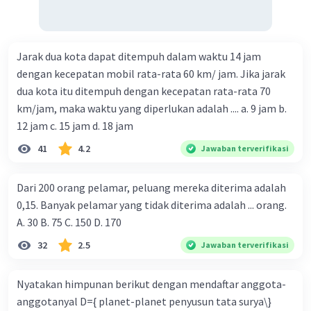
Jarak dua kota dapat ditempuh dalam waktu 14 jam
dengan kecepatan mobil rata-rata 60 km/ jam. Jika jarak
dua kota itu ditempuh dengan kecepatan rata-rata 70
km/jam, maka waktu yang diperlukan adalah .... a. 9 jam b.
12 jam c. 15 jam d. 18 jam
41
4.2
Jawaban terverifikasi
Dari 200 orang pelamar, peluang mereka diterima adalah
0,15. Banyak pelamar yang tidak diterima adalah ... orang.
A. 30 B. 75 C. 150 D. 170
32
2.5
Jawaban terverifikasi
Nyatakan himpunan berikut dengan mendaftar anggota-
anggotanyal D={ planet-planet penyusun tata surya\}