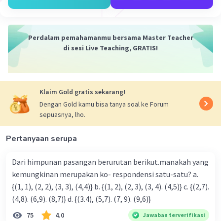
= 67
Jadi, jawaban yang benar dalah 67.
Perdalam pemahamanmu bersama Master Teacher
di sesi Live Teaching, GRATIS!
·
0.0
(
0
)
Balas
Beri Rating
Klaim Gold gratis sekarang!
Dengan Gold kamu bisa tanya soal ke Forum
sepuasnya, lho.
Pertanyaan serupa
Iklan
Dari himpunan pasangan berurutan berikut.manakah yang
kemungkinan merupakan ko- respondensi satu-satu? a.
{(1, 1), (2, 2), (3, 3), (4,4)} b. {(1, 2), (2, 3), (3, 4). (4,5)} c. {(2,7).
(4,8). (6,9). (8,7)} d. {(3.4), (5,7). (7, 9). (9,6)}
75
4.0
Jawaban terverifikasi