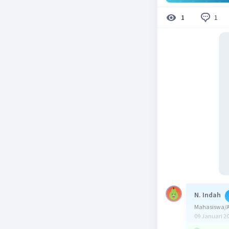
1
1
N. Indah
Mahasiswa/Al
09 Januari 2