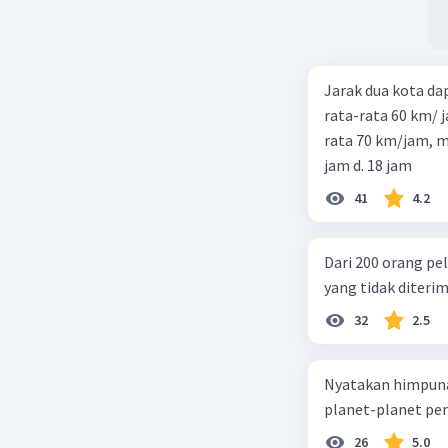
Jarak dua kota d
rata-rata 60 km/ 
rata 70 km/jam, maka waktu
jam d. 18 jam
41
4.2
Dari 200 orang pe
yang tidak diterima
32
2.5
Nyatakan himpuna
planet-planet pen
26
5.0