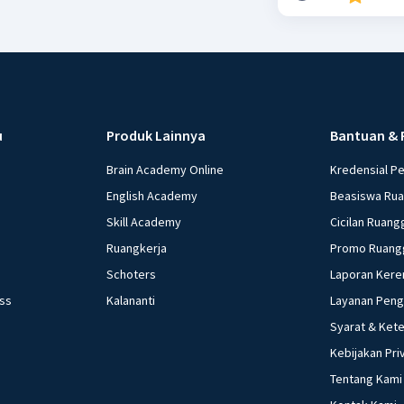
u
Produk Lainnya
Bantuan & 
Brain Academy Online
Kredensial P
English Academy
Beasiswa Ru
Skill Academy
Cicilan Ruang
Ruangkerja
Promo Ruang
Schoters
Laporan Kere
ess
Kalananti
Layanan Pen
Syarat & Ket
Kebijakan Pri
Tentang Kami