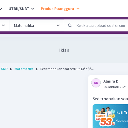
UTBK/SNBT
Produk Ruangguru
Iklan
SMP
Matematika
Sederhanakan soal berikut! (3²a⁵)²...
Almira D
05 Januari 2023 
Sederhanakan soal 
Ikuti T
Habis d