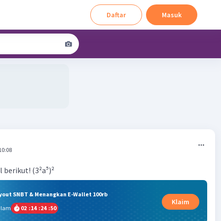
Daftar
Masuk
10:08
berikut! (3²a⁵)²
ryout SNBT & Menangkan E-Wallet 100rb
Klaim
alam
02
:
14
:
24
:
50