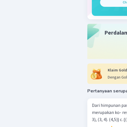
Ch
Perdala
Klaim Gold
Dengan Gol
Pertanyaan serup
Dari himpunan pa
merupakan ko- respondensi satu-satu? a. {(1, 1), (2, 2), (3, 3), (4,4)} b. {(1, 2), (2,