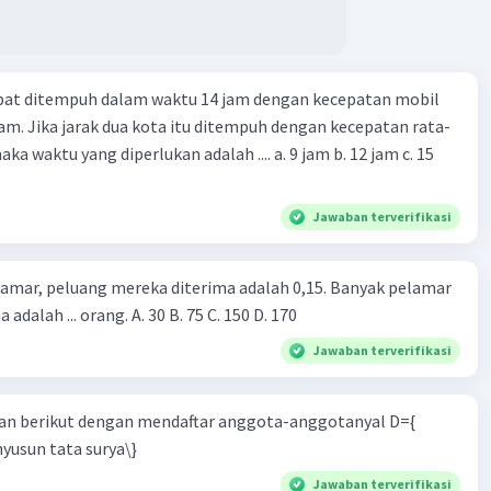
apat ditempuh dalam waktu 14 jam dengan kecepatan mobil
jam. Jika jarak dua kota itu ditempuh dengan kecepatan rata-
 yang diperlukan adalah .... a. 9 jam b. 12 jam c. 15
Jawaban terverifikasi
lamar, peluang mereka diterima adalah 0,15. Banyak pelamar
 adalah ... orang. A. 30 B. 75 C. 150 D. 170
Jawaban terverifikasi
n berikut dengan mendaftar anggota-anggotanyal D={
yusun tata surya\}
Jawaban terverifikasi