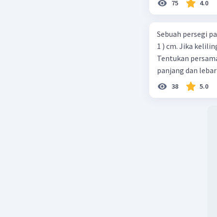
75
4.0
Sebuah persegi pa
1 ) cm. Jika kelil
Tentukan persamaa
panjang dan lebar
38
5.0