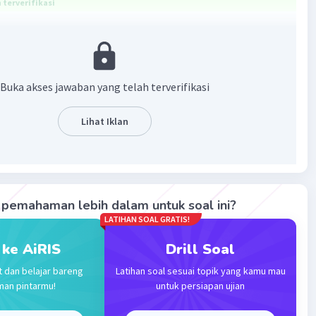
terverifikasi
10
ang benar adalah 81a
×n
Buka akses jawaban yang telah terverifikasi
roleh:
Lihat Iklan
pemahaman lebih dalam untuk soal ini?
LATIHAN SOAL GRATIS!
10
tuk sederhananya adalah 81a
 ke AiRIS
Drill Soal
t dan belajar bareng
Latihan soal sesuai topik yang kamu mau
·
0.0
(
0
)
Balas
ating
man pintarmu!
untuk persiapan ujian