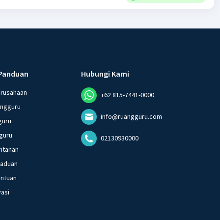
Panduan
Hubungi Kami
erusahaan
+62 815-7441-0000
angguru
info@ruangguru.com
guru
guru
02130930000
ntanan
gaduan
entuan
vasi