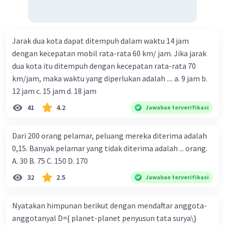
Jarak dua kota dapat ditempuh dalam waktu 14 jam
dengan kecepatan mobil rata-rata 60 km/ jam. Jika jarak
dua kota itu ditempuh dengan kecepatan rata-rata 70
km/jam, maka waktu yang diperlukan adalah .... a. 9 jam b.
12 jam c. 15 jam d. 18 jam
41
4.2
Jawaban terverifikasi
Dari 200 orang pelamar, peluang mereka diterima adalah
0,15. Banyak pelamar yang tidak diterima adalah ... orang.
A. 30 B. 75 C. 150 D. 170
32
2.5
Jawaban terverifikasi
Nyatakan himpunan berikut dengan mendaftar anggota-
anggotanyal D={ planet-planet penyusun tata surya\}