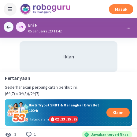
Masuk
Eni N
05 Januari 2023 11:42
Iklan
Pertanyaan
Sederhanakan perpangkatan berikut ini.
(6^(7) × 3^(3))/2^(7)
Ikuti Tryout SNBT & Menangkan E-Wallet
100rb
Klaim
Habis dalam
02
:
13
:
25
:
25
1
1
Jawaban terverifikasi