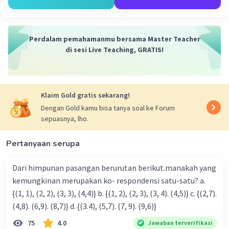
Perdalam pemahamanmu bersama Master Teacher
di sesi Live Teaching, GRATIS!
Iklan
Klaim Gold gratis sekarang!
Dengan Gold kamu bisa tanya soal ke Forum
sepuasnya, lho.
Pertanyaan serupa
Dari himpunan pasangan berurutan berikut.manakah yang
kemungkinan merupakan ko- respondensi satu-satu? a.
{(1, 1), (2, 2), (3, 3), (4,4)} b. {(1, 2), (2, 3), (3, 4). (4,5)} c. {(2,7).
(4,8). (6,9). (8,7)} d. {(3.4), (5,7). (7, 9). (9,6)}
75
4.0
Jawaban terverifikasi