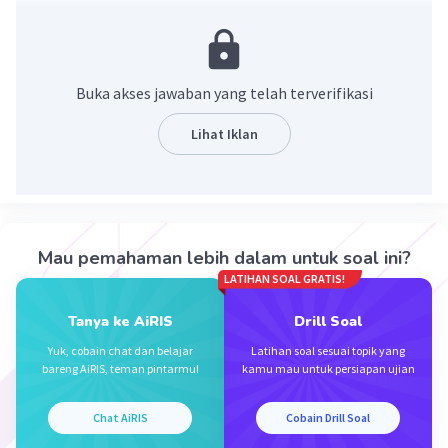
Jawaban yang benar adalah (-4)^(4).
Ingat.
a^(m) / a^(n) = a^(m-n)
Buka akses jawaban yang telah terverifikasi
Maka diperoleh:
Lihat Iklan
((-4)^(6))/((-4)^(2))
= (-4)^(6-2)
= (-4)^(4)
Mau pemahaman lebih dalam untuk soal ini?
Jadi, bentuk sederhananya adalah (-4)^(4).
LATIHAN SOAL GRATIS!
·
0.0
(
0
)
Balas
Beri Rating
Tanya ke AiRIS
Drill Soal
Yuk, cobain chat dan belajar
Latihan soal sesuai topik yang
bareng AiRIS, teman pintarmu!
kamu mau untuk persiapan ujian
Chat AiRIS
Cobain Drill Soal