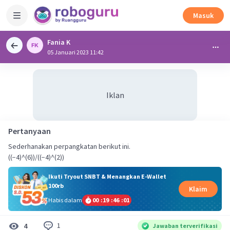
Masuk
Fania K
05 Januari 2023 11:42
Iklan
Pertanyaan
Sederhanakan perpangkatan berikut ini.
((−4)^(6))/((−4)^(2))
Ikuti Tryout SNBT & Menangkan E-Wallet
100rb
Klaim
Habis dalam
00
:
19
:
46
:
01
1
4
Jawaban terverifikasi