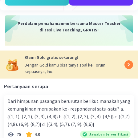
Iklan
Perdalam pemahamanmu bersama Master Teacher
di sesi Live Teaching, GRATIS!
Klaim Gold gratis sekarang!
Dengan Gold kamu bisa tanya soal ke Forum
sepuasnya, lho.
Pertanyaan serupa
Dari himpunan pasangan berurutan berikut.manakah yang
kemungkinan merupakan ko- respondensi satu-satu? a.
{(1, 1), (2, 2), (3, 3), (4,4)} b. {(1, 2), (2, 3), (3, 4). (4,5)} c. {(2,7).
(4,8). (6,9). (8,7)} d. {(3.4), (5,7). (7, 9). (9,6)}
75
4.0
Jawaban terverifikasi