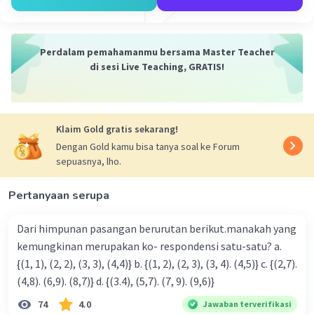
Perdalam pemahamanmu bersama Master Teacher
di sesi Live Teaching, GRATIS!
Klaim Gold gratis sekarang!
Dengan Gold kamu bisa tanya soal ke Forum
sepuasnya, lho.
Pertanyaan serupa
Dari himpunan pasangan berurutan berikut.manakah yang
kemungkinan merupakan ko- respondensi satu-satu? a.
{(1, 1), (2, 2), (3, 3), (4,4)} b. {(1, 2), (2, 3), (3, 4). (4,5)} c. {(2,7).
(4,8). (6,9). (8,7)} d. {(3.4), (5,7). (7, 9). (9,6)}
74
4.0
Jawaban terverifikasi