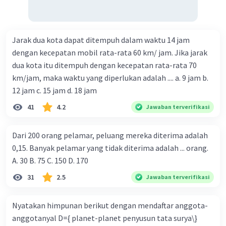
Jarak dua kota dapat ditempuh dalam waktu 14 jam
dengan kecepatan mobil rata-rata 60 km/ jam. Jika jarak
dua kota itu ditempuh dengan kecepatan rata-rata 70
km/jam, maka waktu yang diperlukan adalah .... a. 9 jam b.
12 jam c. 15 jam d. 18 jam
41
4.2
Jawaban terverifikasi
Dari 200 orang pelamar, peluang mereka diterima adalah
0,15. Banyak pelamar yang tidak diterima adalah ... orang.
A. 30 B. 75 C. 150 D. 170
31
2.5
Jawaban terverifikasi
Nyatakan himpunan berikut dengan mendaftar anggota-
anggotanyal D={ planet-planet penyusun tata surya\}