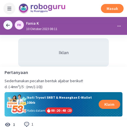
Masuk
Fania K
10 Oktober 2023 08:11
Iklan
Pertanyaan
Sederhanakan pecahan bentuk aljabar berikut!
d. (-4mn²)/5 : (mn/(-10))
Ikuti Tryout SNBT & Menangkan E-Wallet
100rb
Klaim
Habis dalam
00
:
20
:
48
:
23
1
1