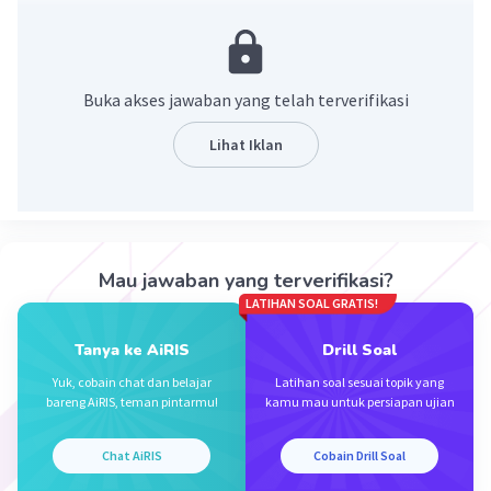
= (-40mn²)/(5mn)
= -8mn.
·
0.0
(
0
)
Balas
Beri Rating
Buka akses jawaban yang telah terverifikasi
Lihat Iklan
Mau jawaban yang terverifikasi?
Iklan
LATIHAN SOAL GRATIS!
Tanya ke AiRIS
Drill Soal
Yuk, cobain chat dan belajar
Latihan soal sesuai topik yang
bareng AiRIS, teman pintarmu!
kamu mau untuk persiapan ujian
Chat AiRIS
Cobain Drill Soal