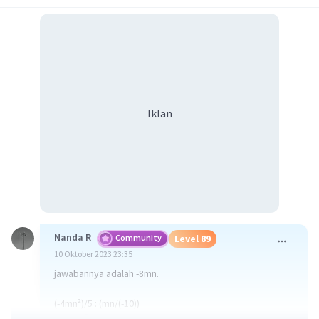
Iklan
Nanda R
Community
Level 89
10 Oktober 2023 23:35
jawabannya adalah -8mn.
(-4mn²)/5 : (mn/(-10))
= (-4mn²)/5 × (-10)/(mn)