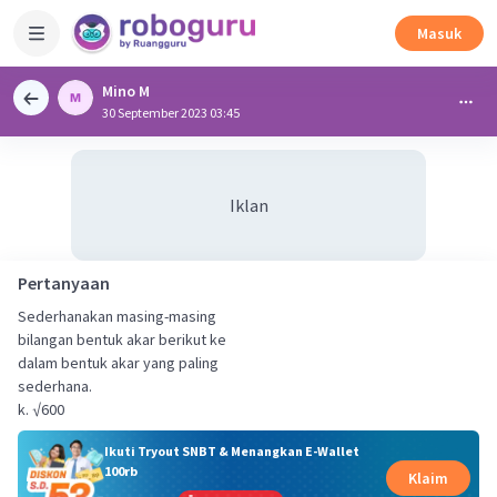
Masuk
Mino M
30 September 2023 03:45
Iklan
Pertanyaan
Sederhanakan masing-masing
bilangan bentuk akar berikut ke
dalam bentuk akar yang paling
sederhana.
k. √600
Ikuti Tryout SNBT & Menangkan E-Wallet
100rb
Klaim