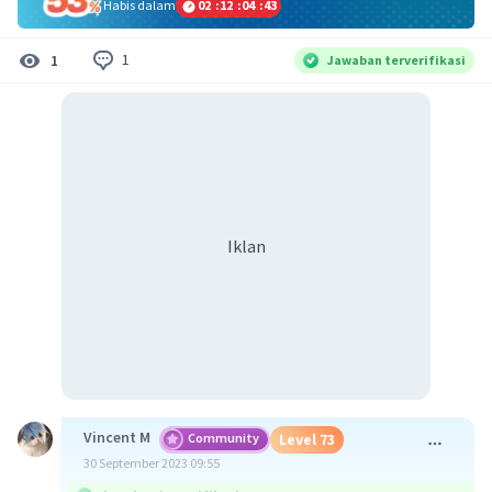
Habis dalam
02
:
12
:
04
:
43
1
1
Jawaban terverifikasi
Iklan
Vincent M
Community
Level 73
30 September 2023 09:55