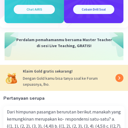
Chat AiRIS
Cobain Drill Soal
Perdalam pemahamanmu bersama Master Teacher
di sesi Live Teaching, GRATIS!
Klaim Gold gratis sekarang!
Dengan Gold kamu bisa tanya soal ke Forum
sepuasnya, lho.
Pertanyaan serupa
Dari himpunan pasangan berurutan berikut.manakah yang
kemungkinan merupakan ko- respondensi satu-satu? a.
{(1, 1), (2, 2), (3, 3), (4,4)} b. {(1, 2), (2, 3), (3, 4). (4,5)} c. {(2,7).