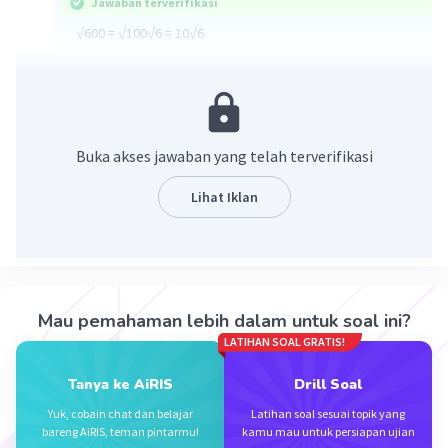
Jawaban terverifikasi
√600 = √100√6 = 10√6
·
0.0
(
0
)
Balas
Beri Rating
Buka akses jawaban yang telah terverifikasi
Lihat Iklan
Iklan
Mau pemahaman lebih dalam untuk soal ini?
LATIHAN SOAL GRATIS!
Tanya ke AiRIS
Drill Soal
Yuk, cobain chat dan belajar
Latihan soal sesuai topik yang
bareng AiRIS, teman pintarmu!
kamu mau untuk persiapan ujian