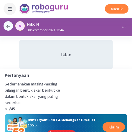
Masuk
Niko N
30 September 2023 03:44
Iklan
Pertanyaan
Sederhanakan masing-masing
bilangan bentuk akar berikut ke
dalam bentuk akar yang paling
sederhana.
a. √45
Ikuti Tryout SNBT & Menangkan E-Wallet
100rb
Klaim