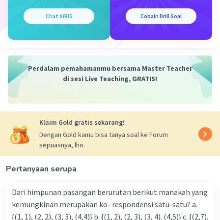
Chat AiRIS
Cobain Drill Soal
Perdalam pemahamanmu bersama Master Teacher
di sesi Live Teaching, GRATIS!
Klaim Gold gratis sekarang!
Dengan Gold kamu bisa tanya soal ke Forum
sepuasnya, lho.
Pertanyaan serupa
Dari himpunan pasangan berurutan berikut.manakah yang
kemungkinan merupakan ko- respondensi satu-satu? a.
{(1, 1), (2, 2), (3, 3), (4,4)} b. {(1, 2), (2, 3), (3, 4). (4,5)} c. {(2,7).