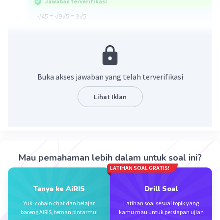
Jawaban terverifikasi
√45 = √9√5 = 3√5
·
0.0
(
0
)
Balas
Beri Rating
Buka akses jawaban yang telah terverifikasi
Lihat Iklan
Iklan
Mau pemahaman lebih dalam untuk soal ini?
LATIHAN SOAL GRATIS!
Tanya ke AiRIS
Drill Soal
Yuk, cobain chat dan belajar
Latihan soal sesuai topik yang
bareng AiRIS, teman pintarmu!
kamu mau untuk persiapan ujian