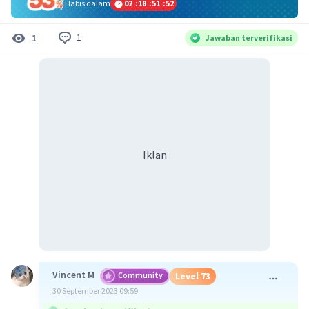
Habis dalam
02
:
18
:
51
:
52
1
1
Jawaban terverifikasi
Iklan
Vincent M
Community
Level 73
30 September 2023 09:59