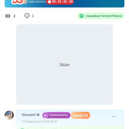
Habis dalam
00
:
23
:
01
:
18
1
2
Jawaban terverifikasi
Iklan
Vincent M
Community
Level 73
30 September 2023 09:57