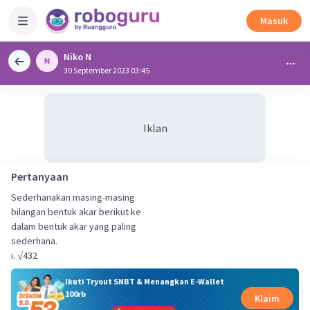
Masuk
Niko N
30 September 2023 03:45
Iklan
Pertanyaan
Sederhanakan masing-masing
bilangan bentuk akar berikut ke
dalam bentuk akar yang paling
sederhana.
i. √432
Ikuti Tryout SNBT & Menangkan E-Wallet
100rb
Klaim