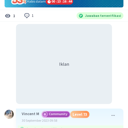
Habis dalam
00
:
13
:
16
:
44
1
1
Jawaban terverifikasi
Iklan
Vincent M
Community
Level 73
30 September 2023 09:58