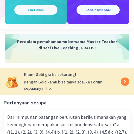
Chat AiRIS
Cobain Drill Soal
Perdalam pemahamanmu bersama Master Teacher
di sesi Live Teaching, GRATIS!
Klaim Gold gratis sekarang!
Dengan Gold kamu bisa tanya soal ke Forum
sepuasnya, lho.
Pertanyaan serupa
Dari himpunan pasangan berurutan berikut.manakah yang
kemungkinan merupakan ko- respondensi satu-satu? a.
{(1, 1), (2, 2), (3, 3), (4,4)} b. {(1, 2), (2, 3), (3, 4). (4,5)} c. {(2,7).