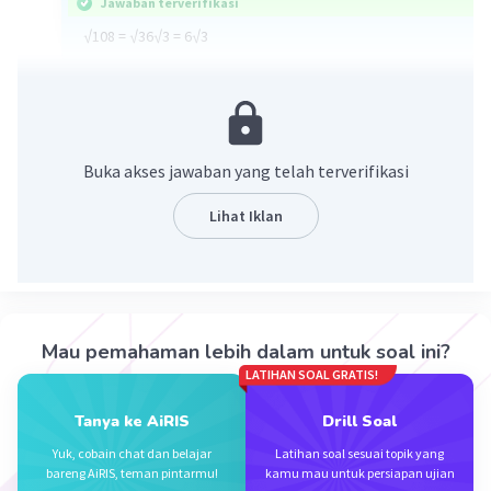
Jawaban terverifikasi
√108 = √36√3 = 6√3
·
0.0
(
0
)
Balas
Beri Rating
Buka akses jawaban yang telah terverifikasi
Lihat Iklan
Iklan
Mau pemahaman lebih dalam untuk soal ini?
LATIHAN SOAL GRATIS!
Tanya ke AiRIS
Drill Soal
Yuk, cobain chat dan belajar
Latihan soal sesuai topik yang
bareng AiRIS, teman pintarmu!
kamu mau untuk persiapan ujian