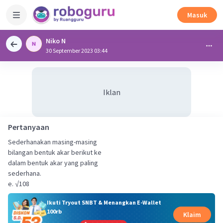
Masuk
Niko N
30 September 2023 03:44
Iklan
Pertanyaan
Sederhanakan masing-masing
bilangan bentuk akar berikut ke
dalam bentuk akar yang paling
sederhana.
e. √108
Ikuti Tryout SNBT & Menangkan E-Wallet
100rb
Klaim