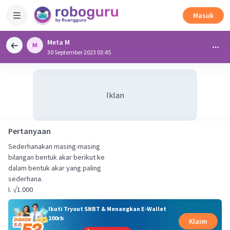
Masuk
Meta M
30 September 2023 03:45
Iklan
Pertanyaan
Sederhanakan masing-masing
bilangan bentuk akar berikut ke
dalam bentuk akar yang paling
sederhana.
I. √1.000
Ikuti Tryout SNBT & Menangkan E-Wallet
100rb
Klaim