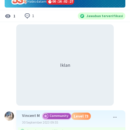
Habis dalam
00
:
16
:
02
:
26
1
1
Jawaban terverifikasi
Iklan
Vincent M
Community
Level 73
30 September 2023 09:55