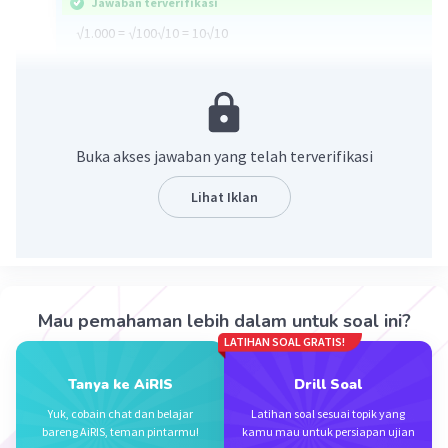
Jawaban terverifikasi
√1.000 = √100√10 = 10√10
·
0.0
(
0
)
Balas
Beri Rating
Buka akses jawaban yang telah terverifikasi
Lihat Iklan
Iklan
Mau pemahaman lebih dalam untuk soal ini?
LATIHAN SOAL GRATIS!
Tanya ke AiRIS
Drill Soal
Yuk, cobain chat dan belajar
Latihan soal sesuai topik yang
bareng AiRIS, teman pintarmu!
kamu mau untuk persiapan ujian