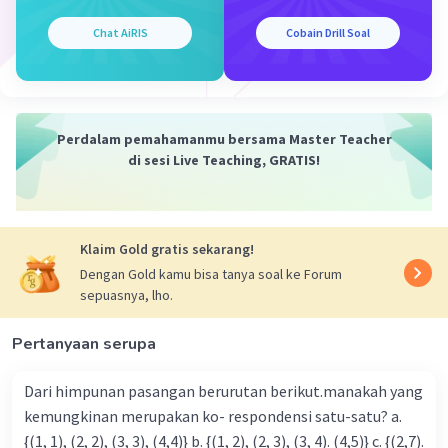
Chat AiRIS
Cobain Drill Soal
Perdalam pemahamanmu bersama Master Teacher
di sesi Live Teaching, GRATIS!
Klaim Gold gratis sekarang!
Dengan Gold kamu bisa tanya soal ke Forum
sepuasnya, lho.
Pertanyaan serupa
Dari himpunan pasangan berurutan berikut.manakah yang
kemungkinan merupakan ko- respondensi satu-satu? a.
{(1, 1), (2, 2), (3, 3), (4,4)} b. {(1, 2), (2, 3), (3, 4). (4,5)} c. {(2,7).