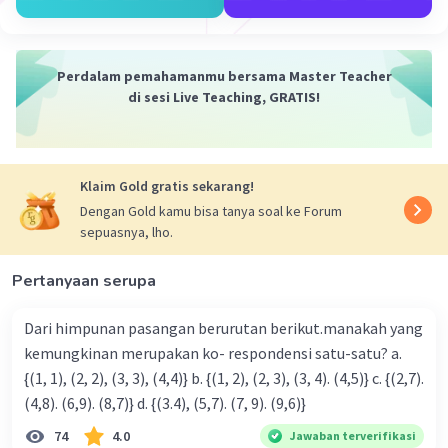
Perdalam pemahamanmu bersama Master Teacher
di sesi Live Teaching, GRATIS!
Iklan
Klaim Gold gratis sekarang!
Dengan Gold kamu bisa tanya soal ke Forum
sepuasnya, lho.
Pertanyaan serupa
Dari himpunan pasangan berurutan berikut.manakah yang
kemungkinan merupakan ko- respondensi satu-satu? a.
{(1, 1), (2, 2), (3, 3), (4,4)} b. {(1, 2), (2, 3), (3, 4). (4,5)} c. {(2,7).
(4,8). (6,9). (8,7)} d. {(3.4), (5,7). (7, 9). (9,6)}
74
4.0
Jawaban terverifikasi