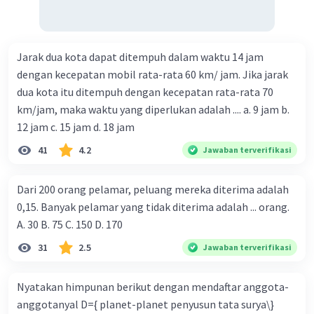
Jarak dua kota dapat ditempuh dalam waktu 14 jam
dengan kecepatan mobil rata-rata 60 km/ jam. Jika jarak
dua kota itu ditempuh dengan kecepatan rata-rata 70
km/jam, maka waktu yang diperlukan adalah .... a. 9 jam b.
12 jam c. 15 jam d. 18 jam
41
4.2
Jawaban terverifikasi
Dari 200 orang pelamar, peluang mereka diterima adalah
0,15. Banyak pelamar yang tidak diterima adalah ... orang.
A. 30 B. 75 C. 150 D. 170
31
2.5
Jawaban terverifikasi
Nyatakan himpunan berikut dengan mendaftar anggota-
anggotanyal D={ planet-planet penyusun tata surya\}