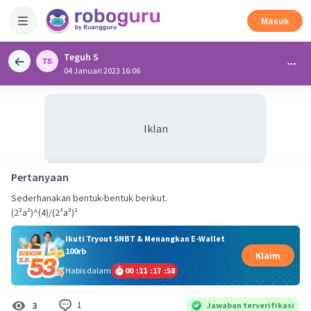
Masuk
Teguh S
04 Januari 2023 16:06
Iklan
Pertanyaan
Sederhanakan bentuk-bentuk berikut.
(2²a²)^(4)/(2³a³)²
Ikuti Tryout SNBT & Menangkan E-Wallet
100rb
Klaim
Habis dalam
00
:
11
:
17
:
58
1
3
Jawaban terverifikasi