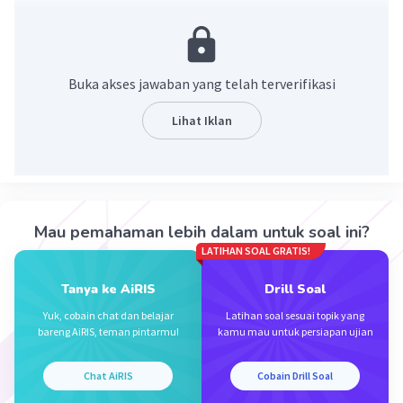
Jawaban : 4a²
Ingat!
m
n
mn
(a
)
= a
Buka akses jawaban yang telah terverifikasi
m
n
m-n
a
/ a
= a
Lihat Iklan
Sehingga
(2²a²)^(4)/(2³a³)²
8
8
6
6
= (2
a
)/(2
a
)
8-6
8-6
= 2
a
= 2²a²
Mau pemahaman lebih dalam untuk soal ini?
= 4a²
LATIHAN SOAL GRATIS!
Jadi, (2²a²)^(4)/(2³a³)² = 4a²
Tanya ke AiRIS
Drill Soal
Yuk, cobain chat dan belajar
Latihan soal sesuai topik yang
bareng AiRIS, teman pintarmu!
kamu mau untuk persiapan ujian
·
0.0
(
0
)
Balas
Beri Rating
Chat AiRIS
Cobain Drill Soal