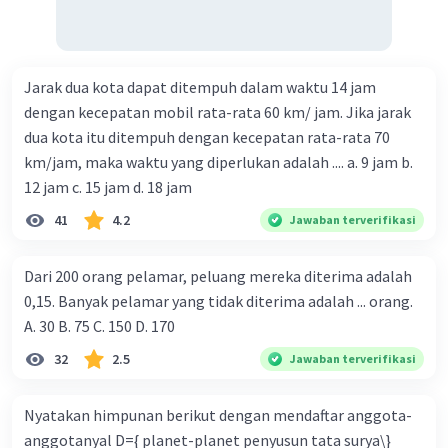
Jarak dua kota dapat ditempuh dalam waktu 14 jam
dengan kecepatan mobil rata-rata 60 km/ jam. Jika jarak
dua kota itu ditempuh dengan kecepatan rata-rata 70
km/jam, maka waktu yang diperlukan adalah .... a. 9 jam b.
12 jam c. 15 jam d. 18 jam
41
4.2
Jawaban terverifikasi
Dari 200 orang pelamar, peluang mereka diterima adalah
0,15. Banyak pelamar yang tidak diterima adalah ... orang.
A. 30 B. 75 C. 150 D. 170
32
2.5
Jawaban terverifikasi
Nyatakan himpunan berikut dengan mendaftar anggota-
anggotanyal D={ planet-planet penyusun tata surya\}