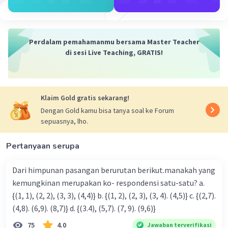
·
0.0
(
0
)
Balas
Beri Rating
Perdalam pemahamanmu bersama Master Teacher
di sesi Live Teaching, GRATIS!
Klaim Gold gratis sekarang!
Dengan Gold kamu bisa tanya soal ke Forum
sepuasnya, lho.
Pertanyaan serupa
Dari himpunan pasangan berurutan berikut.manakah yang
kemungkinan merupakan ko- respondensi satu-satu? a.
{(1, 1), (2, 2), (3, 3), (4,4)} b. {(1, 2), (2, 3), (3, 4). (4,5)} c. {(2,7).
(4,8). (6,9). (8,7)} d. {(3.4), (5,7). (7, 9). (9,6)}
75
4.0
Jawaban terverifikasi