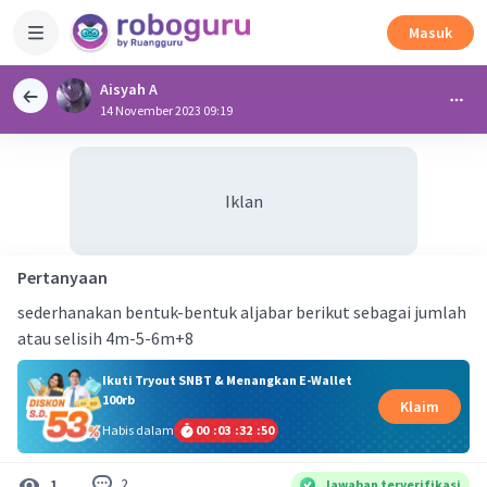
Masuk
Aisyah A
14 November 2023 09:19
Iklan
Pertanyaan
sederhanakan bentuk-bentuk aljabar berikut sebagai jumlah
atau selisih 4m-5-6m+8
Ikuti Tryout SNBT & Menangkan E-Wallet
100rb
Klaim
Habis dalam
00
:
03
:
32
:
50
2
1
Jawaban terverifikasi