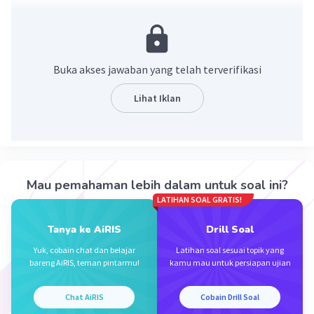
<=> 3-2m
Oleh sebab itu, bentuk sederhana dari bentuk
aljabar tersebut adalah 3-2m
Buka akses jawaban yang telah terverifikasi
Semoga membantu
Lihat Iklan
Terima kasih
·
0.0
(
0
)
Balas
Beri Rating
Mau pemahaman lebih dalam untuk soal ini?
LATIHAN SOAL GRATIS!
Sumber W
Community
Level 72
14 November 2023 11:15
Tanya ke AiRIS
Drill Soal
Jawaban terverifikasi
Yuk, cobain chat dan belajar
Latihan soal sesuai topik yang
bareng AiRIS, teman pintarmu!
kamu mau untuk persiapan ujian
4m-5-6m+8 = 4m - 6m - 5 + 8
Iklan
= -2m + 3
Chat AiRIS
Cobain Drill Soal