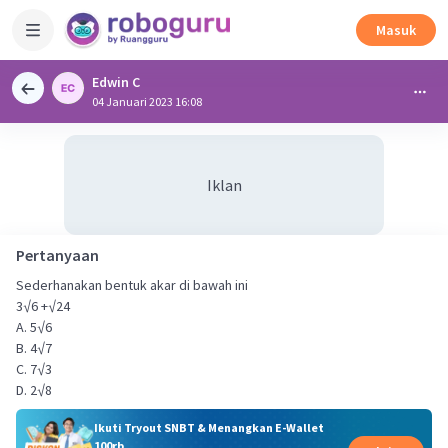
Masuk
Edwin C
04 Januari 2023 16:08
Iklan
Pertanyaan
Sederhanakan bentuk akar di bawah ini
3√6 +√24
A. 5√6
B. 4√7
C. 7√3
D. 2√8
Ikuti Tryout SNBT & Menangkan E-Wallet
100rb