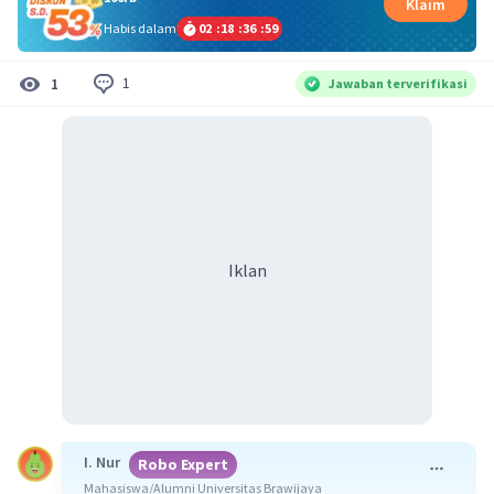
Klaim
Habis dalam
02
:
18
:
36
:
59
1
1
Jawaban terverifikasi
Iklan
I. Nur
Robo Expert
Mahasiswa/Alumni Universitas Brawijaya