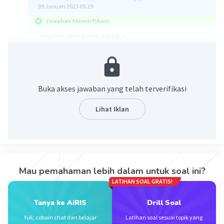
09 Januari 2023 05:29
Jawaban terverifikasi
Jawaban yang benar adalah A.
Pembahasan :
Sifat bilangan akar :
a√b + c√b = (a + c)√b
Buka akses jawaban yang telah terverifikasi
Penyelesaian :
Lihat Iklan
3√6 + √24
= 3√6 + √(4 × 6)
= 3√6 + 2√6
= (3 + 2)√6
= 5√6
Mau pemahaman lebih dalam untuk soal ini?
Jadi, hasil dari 3√6 + √24 adalah 5√6.
LATIHAN SOAL GRATIS!
Oleh karena itu, jawaban yang tepat adalah A.
Tanya ke AiRIS
Drill Soal
·
0.0
(
0
)
Balas
Beri Rating
Yuk, cobain chat dan belajar
Latihan soal sesuai topik yang