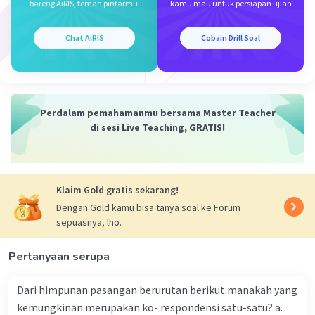
bareng AiRIS, teman pintarmu!
kamu mau untuk persiapan ujian
Chat AiRIS
Cobain Drill Soal
Iklan
Perdalam pemahamanmu bersama Master Teacher
di sesi Live Teaching, GRATIS!
Klaim Gold gratis sekarang!
Dengan Gold kamu bisa tanya soal ke Forum
sepuasnya, lho.
Pertanyaan serupa
Dari himpunan pasangan berurutan berikut.manakah yang
kemungkinan merupakan ko- respondensi satu-satu? a.