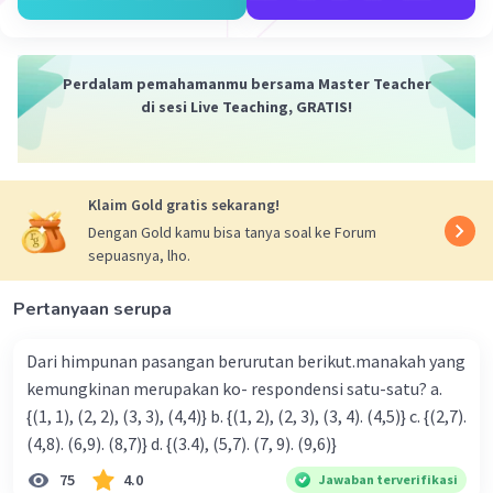
Perdalam pemahamanmu bersama Master Teacher
di sesi Live Teaching, GRATIS!
Klaim Gold gratis sekarang!
Dengan Gold kamu bisa tanya soal ke Forum
sepuasnya, lho.
Pertanyaan serupa
Dari himpunan pasangan berurutan berikut.manakah yang
kemungkinan merupakan ko- respondensi satu-satu? a.
{(1, 1), (2, 2), (3, 3), (4,4)} b. {(1, 2), (2, 3), (3, 4). (4,5)} c. {(2,7).
(4,8). (6,9). (8,7)} d. {(3.4), (5,7). (7, 9). (9,6)}
75
4.0
Jawaban terverifikasi