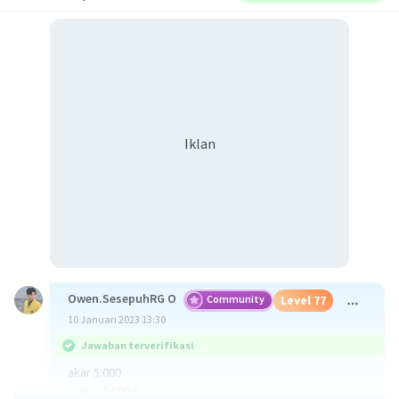
Iklan
Owen.SesepuhRG O
Community
Level 77
10 Januari 2023 13:30
Jawaban terverifikasi
akar 5.000
= akar 2.500.2