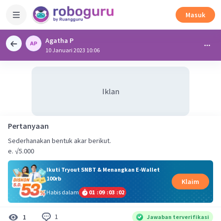
Masuk
Agatha P
10 Januari 2023 10:06
Iklan
Pertanyaan
Sederhanakan bentuk akar berikut.
e. √5.000
Ikuti Tryout SNBT & Menangkan E-Wallet
100rb
Klaim
Habis dalam
01
:
09
:
03
:
02
1
1
Jawaban terverifikasi