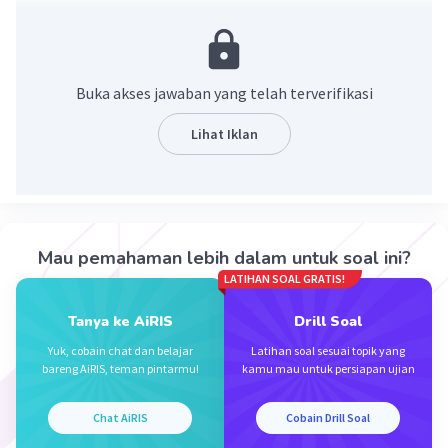
= 50 akar 2
·
0.0
(
0
)
Balas
Beri Rating
Buka akses jawaban yang telah terverifikasi
Lihat Iklan
Iklan
Mau pemahaman lebih dalam untuk soal ini?
LATIHAN SOAL GRATIS!
Tanya ke AiRIS
Drill Soal
Yuk, cobain chat dan belajar
Latihan soal sesuai topik yang
bareng AiRIS, teman pintarmu!
kamu mau untuk persiapan ujian
Chat AiRIS
Cobain Drill Soal