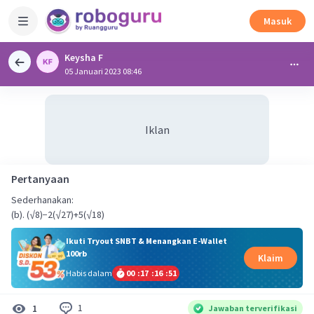
Masuk
Keysha F
05 Januari 2023 08:46
Iklan
Pertanyaan
Sederhanakan:
(b). (√8)−2(√27)+5(√18)
Ikuti Tryout SNBT & Menangkan E-Wallet
100rb
Klaim
Habis dalam
00
:
17
:
16
:
50
1
1
Jawaban terverifikasi