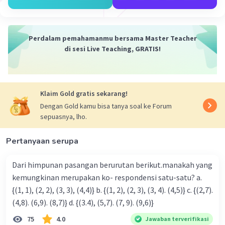
·
0.0
(
0
)
Balas
Beri Rating
Perdalam pemahamanmu bersama Master Teacher
di sesi Live Teaching, GRATIS!
Iklan
Klaim Gold gratis sekarang!
Dengan Gold kamu bisa tanya soal ke Forum
sepuasnya, lho.
Pertanyaan serupa
Dari himpunan pasangan berurutan berikut.manakah yang
kemungkinan merupakan ko- respondensi satu-satu? a.
{(1, 1), (2, 2), (3, 3), (4,4)} b. {(1, 2), (2, 3), (3, 4). (4,5)} c. {(2,7).
(4,8). (6,9). (8,7)} d. {(3.4), (5,7). (7, 9). (9,6)}
75
4.0
Jawaban terverifikasi