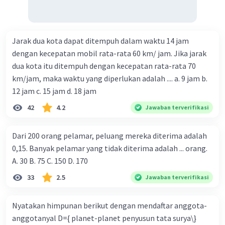
Jarak dua kota dapat ditempuh dalam waktu 14 jam
dengan kecepatan mobil rata-rata 60 km/ jam. Jika jarak
dua kota itu ditempuh dengan kecepatan rata-rata 70
km/jam, maka waktu yang diperlukan adalah .... a. 9 jam b.
12 jam c. 15 jam d. 18 jam
42
4.2
Jawaban terverifikasi
Dari 200 orang pelamar, peluang mereka diterima adalah
0,15. Banyak pelamar yang tidak diterima adalah ... orang.
A. 30 B. 75 C. 150 D. 170
33
2.5
Jawaban terverifikasi
Nyatakan himpunan berikut dengan mendaftar anggota-
anggotanyal D={ planet-planet penyusun tata surya\}