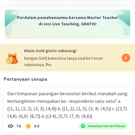
Perdalam pemahamanmu bersama Master Teacher
di sesi Live Teaching, GRATIS!
Klaim Gold gratis sekarang!
Dengan Gold kamu bisa tanya soal ke Forum
sepuasnya, lho.
Pertanyaan serupa
Dari himpunan pasangan berurutan berikut.manakah yang
kemungkinan merupakan ko- respondensi satu-satu? a.
{(1, 1), (2, 2), (3, 3), (4,4)} b. {(1, 2), (2, 3), (3, 4). (4,5)} c. {(2,7).
(4,8). (6,9). (8,7)} d. {(3.4), (5,7). (7, 9). (9,6)}
74
4.0
Jawaban terverifikasi