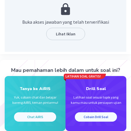
= 26√2 - √382.
·
5.0
(
1
)
Balas
Beri Rating
Buka akses jawaban yang telah terverifikasi
Lihat Iklan
Iklan
Mau pemahaman lebih dalam untuk soal ini?
LATIHAN SOAL GRATIS!
Tanya ke AiRIS
Drill Soal
Yuk, cobain chat dan belajar
Latihan soal sesuai topik yang
bareng AiRIS, teman pintarmu!
kamu mau untuk persiapan ujian
Chat AiRIS
Cobain Drill Soal