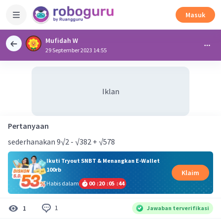
Masuk
Mufidah W
29 September 2023 14:55
Iklan
Pertanyaan
sederhanakan 9√2 - √382 + √578
Ikuti Tryout SNBT & Menangkan E-Wallet
100rb
Klaim
Habis dalam
00
:
20
:
05
:
44
1
1
Jawaban terverifikasi