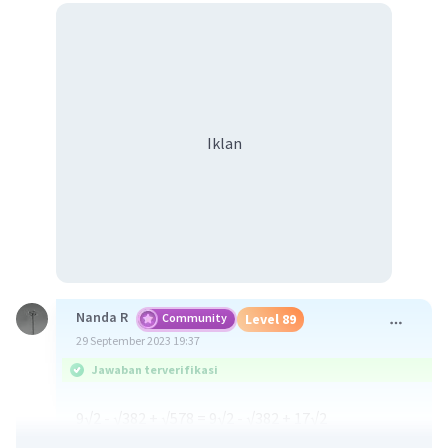
Iklan
Nanda R
Community
Level 89
29 September 2023 19:37
Jawaban terverifikasi
9√2 - √382 + √578 = 9√2 - √382 + 17√2
= (9+17)√2 - √382