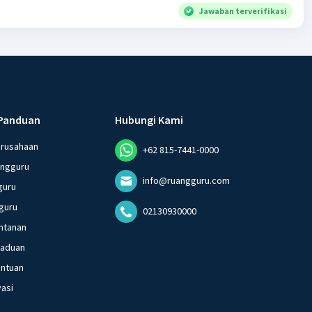
Jawaban terverifikasi
Panduan
Hubungi Kami
erusahaan
+62 815-7441-0000
angguru
info@ruangguru.com
guru
guru
02130930000
ntanan
gaduan
entuan
vasi