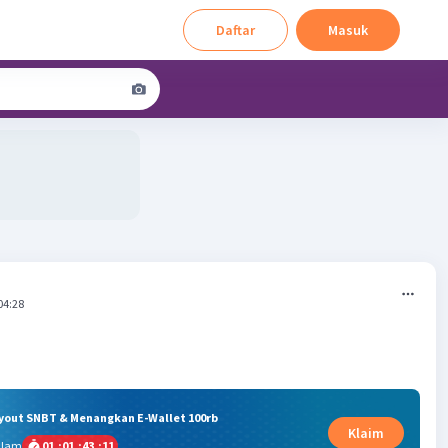
Daftar
Masuk
04:28
ryout SNBT & Menangkan E-Wallet 100rb
Klaim
alam
01
:
01
:
43
:
10