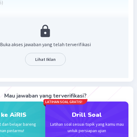
5)
·
0.0
(
0
)
Balas
ating
Buka akses jawaban yang telah terverifikasi
Lihat Iklan
Iklan
Mau jawaban yang terverifikasi?
LATIHAN SOAL GRATIS!
 ke AiRIS
Drill Soal
t dan belajar bareng
Latihan soal sesuai topik yang kamu mau
man pintarmu!
untuk persiapan ujian