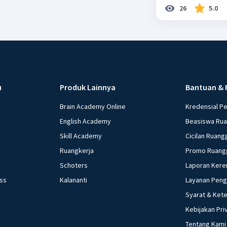
26
5.0
u
Produk Lainnya
Bantuan & 
Brain Academy Online
Kredensial P
English Academy
Beasiswa Ru
Skill Academy
Cicilan Ruang
Ruangkerja
Promo Ruang
Schoters
Laporan Kere
ess
Kalananti
Layanan Pen
Syarat & Ket
Kebijakan Pri
Tentang Kami