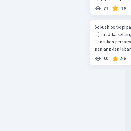
74
4.0
Sebuah persegi pa
1 ) cm. Jika kelil
Tentukan persamaa
panjang dan lebar
38
5.0