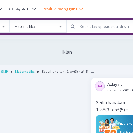
UTBK/SNBT
Produk Ruangguru
Iklan
SMP
Matematika
Sederhanakan : 1. a^(3) x a^(5) =...
Azkiya J
05 Januari 2023 
Sederhanakan :
1. a^(3) x a^(5) =
Ikuti T
Habis d