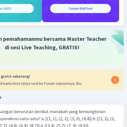
at AiRIS
Cobain Drill Soal
m pemahamanmu bersama Master Teacher
di sesi Live Teaching, GRATIS!
 gratis sekarang!
d kamu bisa tanya soal ke Forum sepuasnya, lho.
a
sangan berurutan berikut.manakah yang kemungkinan
3), (3, 4). (4,5)} c. {(2,7). (4,8). (6,9). (8,7)} d. {(3.4), (5,7). (7, 9). (9,6)}