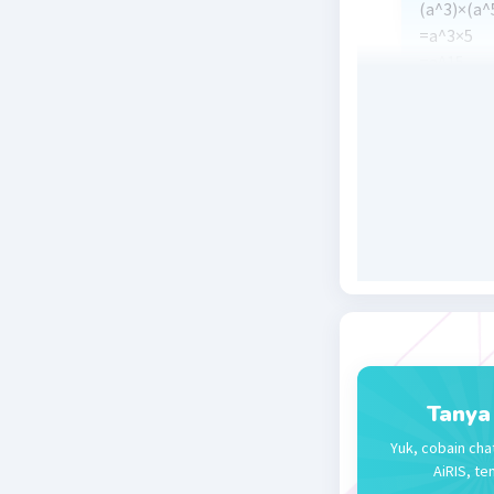
(a^3)×(a^
=a^3×5
=a^15
Beri R
Tanya
Yuk, cobain cha
AiRIS, te