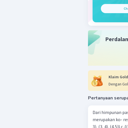
Ch
Perdala
Klaim Gold
Dengan Gol
Pertanyaan serup
Dari himpunan pa
merupakan ko- respondensi satu-satu? a. {(1, 1), (2, 2), (3, 3), (4,4)} b. {(1, 2), (2,