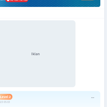
Iklan
Level 2
023 05:03