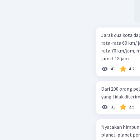
Jarak dua kota d
rata-rata 60 km/ 
rata 70 km/jam, maka waktu
jam d. 18 jam
41
4.2
Dari 200 orang pe
yang tidak diterima
31
2.5
Nyatakan himpuna
planet-planet pen