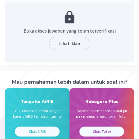
pertemuan tiga lempeng besar dunia yaitu
Lempeng Eurasia, Lempeng Indo-Australia, dan
Lempeng Pasifik
Buka akses jawaban yang telah terverifikasi
·
0.0
(
0
)
Balas
Beri Rating
Lihat Iklan
Septiana S
Level 1
02 Oktober 2023 16:04
Lempeng eurasia dan indo Australia
Mau pemahaman lebih dalam untuk soal ini?
·
0.0
(
0
)
Balas
Beri Rating
Iklan
Tanya ke AiRIS
Roboguru Plus
Yuk, cobain chat dan belajar
Dapatkan pembahasan soal
ga
bareng AiRIS, teman pintarmu!
pake lama
, langsung dari Tutor!
Chat AiRIS
Chat Tutor