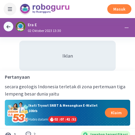
Masuk
Era E
02 Oktober 2023 13:30
Iklan
Pertanyaan
secara geologis Indonesia terletak di zona pertemuan tiga
lempeng besar dunia yaitu
Ikuti Tryout SNBT & Menangkan E-Wallet
100rb
Klaim
Habis dalam
02
:
07
:
41
:
51
2
1
Jawaban terverifikasi