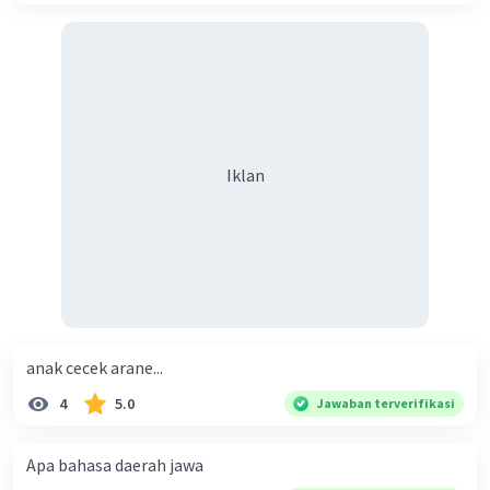
Contoh: Sesorah babagan pentingé ngrawat lingkungan
ing basa Jawa:
- "Para hadirin lan hadirat, aja kita ngerti yen kita arep
nggawe dunya iki aman lan asri, kita kudu ngerti yen kita
arep nggawe lingkungan iki tetep lestari. Alam kita wis
kena kerusakan sing serius gara-gara polusi,
penebangan liar, lan perubahan iklim. Kita kudu tindak
Iklan
lan nggawe langkah sekarang kanggo ngayomi
lingkungan kita kanggo generasi sing bakal datang."
Iku conto-conto ciri-ciri lan conto pidato ing basa Jawa.
Pidato ing basa Jawa bisa disesuaikan karo konteks,
tujuan, lan audiens sing dituju.
·
5.0
(
2
)
Balas
Beri Rating
anak cecek arane...
4
5.0
Jawaban terverifikasi
Nada F
Level 83
24 Desember 2023 04:10
Apa bahasa daerah jawa
Jawaban terverifikasi