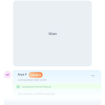
Iklan
Arya F
Level 1
11 Desember 2023 12:04
Jawaban terverifikasi
Ciri-ciri lan contoh sesorah
1. Struktur sing teratur: Pidato (sesorah) ing basa Jawa