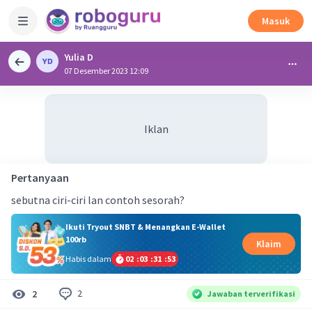
Masuk
Yulia D
07 Desember 2023 12:09
Iklan
Pertanyaan
sebutna ciri-ciri lan contoh sesorah?
Ikuti Tryout SNBT & Menangkan E-Wallet
100rb
Klaim
Habis dalam
02
:
03
:
31
:
53
2
2
Jawaban terverifikasi