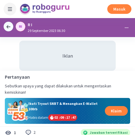
Masuk
R I
29 September 2023 06:30
Iklan
Pertanyaan
Sebutkan upaya yang dapat dilakukan untuk mengentaskan
kemiskinan!
Ikuti Tryout SNBT & Menangkan E-Wallet
100rb
Klaim
Habis dalam
02
:
09
:
17
:
47
2
1
Jawaban terverifikasi