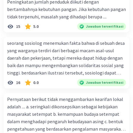
Peningkatan jumlah penduduk diikuti dengan
keluarga berpenghasilan rendah, dan program-program
bertambahnya kebutuhan pangan. Jika kebutuhan pangan
lain yang dirancang khusus untuk mengentaskan
kemiskinan.
tidak terpenuhi, masalah yang dihadapi berupa ....
15
5.0
Jawaban terverifikasi
Partisipasi Masyarakat: Melibatkan masyarakat dalam
perencanaan, pelaksanaan, dan pemantauan program-
program pengentasan kemiskinan dapat memastikan
seorang sosiolog menemukan fakta bahwa di sebuah desa
bahwa solusi yang diusulkan sesuai dengan kebutuhan
yang warganya terdiri dari berbagai macam asal-usul
dan aspirasi masyarakat yang berada dalam kemiskinan.
daerah dan pekerjaan, tetapi mereka dapat hidup dengan
baik dan mampu mengembangkan solidaritas sosial yang
Kerja Sama Internasional: Kemiskinan sering kali
merupakan masalah global, dan kerja sama internasional
tinggi. berdasarkan ilustrasi tersebut, sosiologi dapat
dapat berperan penting dalam upaya
berfungsi sebagai ilmu yang ....
16
0.0
Jawaban terverifikasi
mengentaskannya. Ini mencakup bantuan
pembangunan, perdagangan yang adil, dan kerja sama
dalam mengatasi masalah global seperti perubahan
Pernyataan berikut tidak menggambarkan kearifan lokal
iklim.
adalah .... a. seringkali dikonsepsikan sebagai kebijakan
masyarakat setempat b. kemampuan budaya setempat
Mengentaskan kemiskinan memerlukan pendekatan
dalam menghadapi pengaruh kebudayaan asing c. bentuk
yang holistik dan berkelanjutan yang melibatkan
berbagai pemangku kepentingan, termasuk
pengetahuan yang berdasarkan pengalaman masyarakat