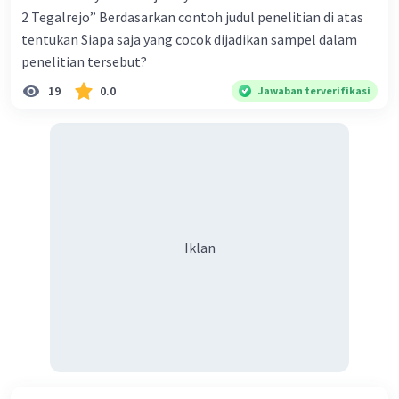
2 Tegalrejo” Berdasarkan contoh judul penelitian di atas
dapat membantu mengurangi ketidaksetaraan dan
kemiskinan.
tentukan Siapa saja yang cocok dijadikan sampel dalam
penelitian tersebut?
Akses ke Perawatan Kesehatan yang Terjangkau:
19
0.0
Masyarakat yang sehat lebih mampu bekerja dan
Jawaban terverifikasi
berkontribusi secara ekonomi. Oleh karena itu,
menyediakan akses yang terjangkau ke perawatan
kesehatan yang berkualitas adalah penting dalam
mengatasi kemiskinan.
Infrastruktur dan Akses ke Layanan Dasar: Memastikan
akses yang memadai ke infrastruktur dasar seperti air
bersih, sanitasi, dan energi listrik adalah langkah
Iklan
penting dalam mengentaskan kemiskinan. Ini juga
termasuk memastikan akses ke layanan dasar seperti
transportasi dan komunikasi.
Kebijakan Pro-Poor: Menerapkan kebijakan yang
berfokus pada kelompok masyarakat yang berada
dalam kemiskinan adalah penting. Ini termasuk program
subsidi yang ditargetkan, pembebasan pajak bagi