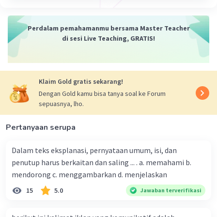
·
0.0
(
0
)
Balas
Beri Rating
Perdalam pemahamanmu bersama Master Teacher
di sesi Live Teaching, GRATIS!
Klaim Gold gratis sekarang!
Dengan Gold kamu bisa tanya soal ke Forum
sepuasnya, lho.
Pertanyaan serupa
Dalam teks eksplanasi, pernyataan umum, isi, dan
penutup harus berkaitan dan saling ... . a. memahami b.
mendorong c. menggambarkan d. menjelaskan
15
5.0
Jawaban terverifikasi