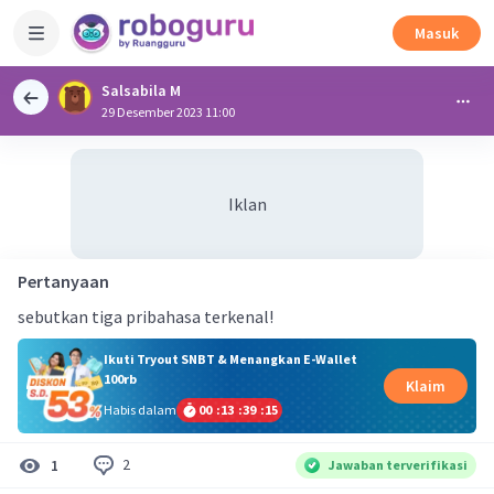
Masuk
Salsabila M
29 Desember 2023 11:00
Iklan
Pertanyaan
sebutkan tiga pribahasa terkenal!
Ikuti Tryout SNBT & Menangkan E-Wallet
100rb
Klaim
Habis dalam
00
:
13
:
39
:
15
2
1
Jawaban terverifikasi