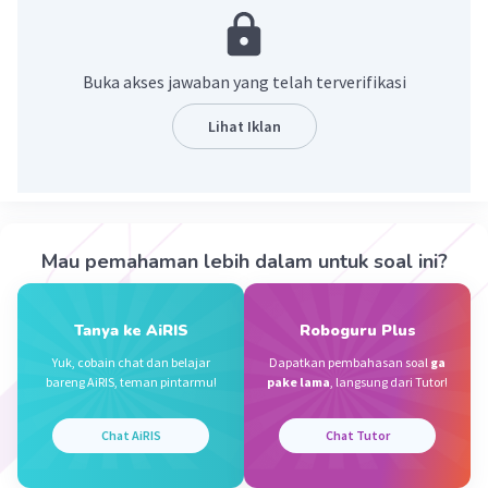
Ada asap ada api: Segala akibat pasti ada
sebabnya.
Ada air, ada ikan: Di mana kita tinggal, pasti
Buka akses jawaban yang telah terverifikasi
akan ada rezeki.
Ada angin ada pohonnya: Segalahal ada
Lihat Iklan
asal-usulnya.
·
0.0
(
0
)
Balas
Beri Rating
Mau pemahaman lebih dalam untuk soal ini?
Zahra A
Level 17
29 Desember 2023 11:04
Tanya ke AiRIS
Roboguru Plus
Jawaban terverifikasi
Yuk, cobain chat dan belajar
Dapatkan pembahasan soal
ga
bareng AiRIS, teman pintarmu!
pake lama
, langsung dari Tutor!
1. Seperti musang berbulu ayam
Iklan
2. berenang-renang ketepian, bersenang-senang
Chat AiRIS
Chat Tutor
kemudian
3. besar pasak daripada tiang