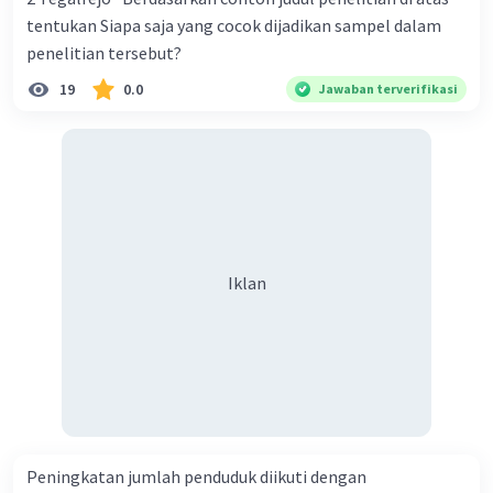
organisasi masyarakat sipil, dan individu dalam
mengatasi masalah-masalah ini terus berlanjut, dengan
tentukan Siapa saja yang cocok dijadikan sampel dalam
tujuan untuk mencapai masyarakat yang lebih adil,
penelitian tersebut?
setara, dan berkelanjutan di Indonesia.
19
0.0
Jawaban terverifikasi
·
0.0
(
0
)
Balas
Beri Rating
Iklan
Peningkatan jumlah penduduk diikuti dengan