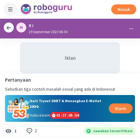
Masuk
R I
29 September 2023 06:30
Iklan
Pertanyaan
Sebutkan tiga contoh masalah sosial yang ada di Indonesia!
Ikuti Tryout SNBT & Menangkan E-Wallet
100rb
Klaim
Habis dalam
01
:
17
:
05
:
54
2
1
Jawaban terverifikasi