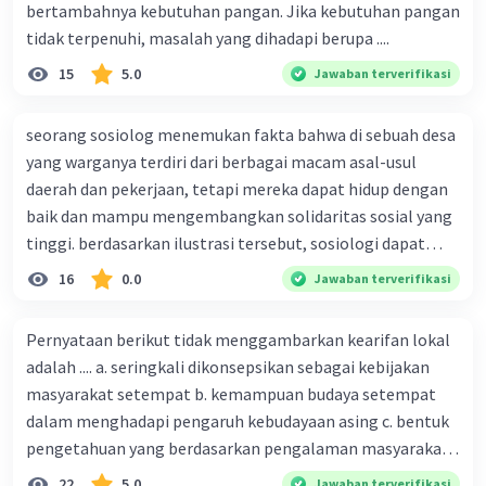
bertambahnya kebutuhan pangan. Jika kebutuhan pangan
tidak terpenuhi, masalah yang dihadapi berupa ....
15
5.0
Jawaban terverifikasi
seorang sosiolog menemukan fakta bahwa di sebuah desa
yang warganya terdiri dari berbagai macam asal-usul
daerah dan pekerjaan, tetapi mereka dapat hidup dengan
baik dan mampu mengembangkan solidaritas sosial yang
tinggi. berdasarkan ilustrasi tersebut, sosiologi dapat
berfungsi sebagai ilmu yang ....
16
0.0
Jawaban terverifikasi
Pernyataan berikut tidak menggambarkan kearifan lokal
adalah .... a. seringkali dikonsepsikan sebagai kebijakan
masyarakat setempat b. kemampuan budaya setempat
dalam menghadapi pengaruh kebudayaan asing c. bentuk
pengetahuan yang berdasarkan pengalaman masyarakat
turun temurun antargenerasi d. Kebijakan manusia yang
22
5.0
Jawaban terverifikasi