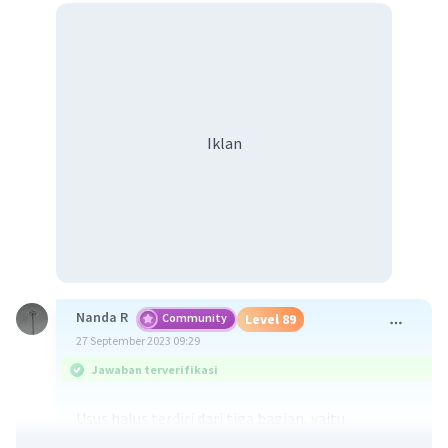
Iklan
Nanda R
Community
Level 89
27 September 2023 09:29
Jawaban terverifikasi
Usus halus terdiri dari tiga bagian, yaitu
duodenum, jejunum, dan ileum.