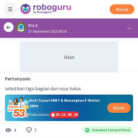
Masuk
Era E
27 September 2023 09:28
Iklan
Pertanyaan
sebutkan tiga bagian dari usus halus
Ikuti Tryout SNBT & Menangkan E-Wallet
100rb
Klaim
Habis dalam
00
:
13
:
08
:
28
2
1
Jawaban terverifikasi