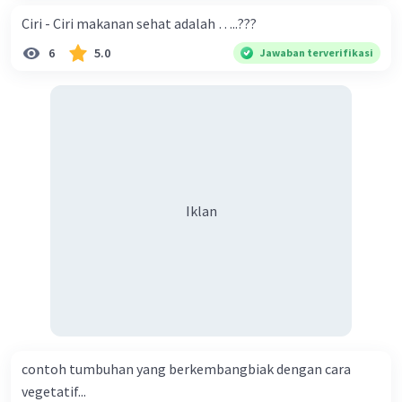
·
0.0
(
0
)
Balas
Beri Rating
Ciri - Ciri makanan sehat adalah …..???
6
5.0
Jawaban terverifikasi
Iklan
contoh tumbuhan yang berkembangbiak dengan cara
vegetatif...