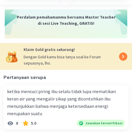
penyerapan lebih lanjut.
2. **Jejunum**: Jejunum adalah bagian tengah dari usus
Perdalam pemahamanmu bersama Master Teacher
halus. Ini adalah bagian utama tempat penyerapan
di sesi Live Teaching, GRATIS!
nutrisi yang terjadi. Jejunum memiliki permukaan yang
dilipat-lipat dan penuh dengan vili dan mikrovili, yang
berfungsi untuk meningkatkan permukaan penyerapan
agar lebih efisien.
Klaim Gold gratis sekarang!
Dengan Gold kamu bisa tanya soal ke Forum
3. **Ileum**: Ileum adalah bagian terakhir dari usus halus
sepuasnya, lho.
yang berhubungan dengan usus besar. Ileum juga
berperan dalam penyerapan nutrisi yang lebih lanjut,
Pertanyaan serupa
terutama vitamin B12 dan garam empedu yang
diresirkulasi kembali ke hati.
ketika mencuci piring ibu selalu tidak lupa mematikan
Usus halus adalah tempat utama penyerapan nutrisi
keran air yang mengalir sikap yang dicontohkan ibu
yang dibutuhkan oleh tubuh, seperti glukosa, asam
menunjukkan bahwa menjaga ketersediaan energi
amino, vitamin, dan mineral. Fungsi vili dan mikrovili yang
merupakan suatu
ada di permukaan usus halus sangat penting dalam
memaksimalkan penyerapan nutrisi ini.
8
5.0
Jawaban terverifikasi