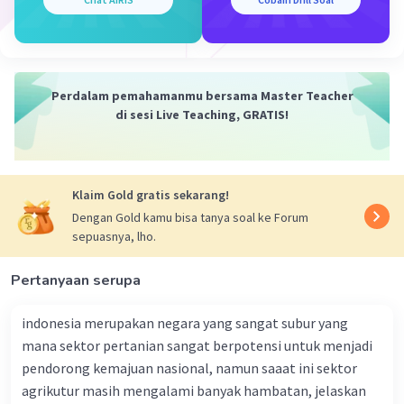
Lepas landas
(takeoff)
Pada tahap ini, pertumbuhan ekonomi terjadi
secara pesat. Hal ini didukung oleh investasi yang
besar, peningkatan produktivitas, dan
Perdalam pemahamanmu bersama Master Teacher
pertumbuhan sektor industri.
di sesi Live Teaching, GRATIS!
Gerakan menuju kedewasaan
(drive to
maturity)
Klaim Gold gratis sekarang!
Pada tahap ini, pertumbuhan ekonomi terjadi
Dengan Gold kamu bisa tanya soal ke Forum
secara stabil. Hal ini ditandai dengan struktur
sepuasnya, lho.
ekonomi yang beragam dan merata.
Pertanyaan serupa
Konsumsi tinggi
(high mass
consumption)
indonesia merupakan negara yang sangat subur yang
mana sektor pertanian sangat berpotensi untuk menjadi
Pada tahap ini, masyarakat sudah mencapai
pendorong kemajuan nasional, namun saaat ini sektor
tingkat kesejahteraan yang tinggi. Hal ini
agrikutur masih mengalami banyak hambatan, jelaskan
ditandai dengan meningkatnya konsumsi barang