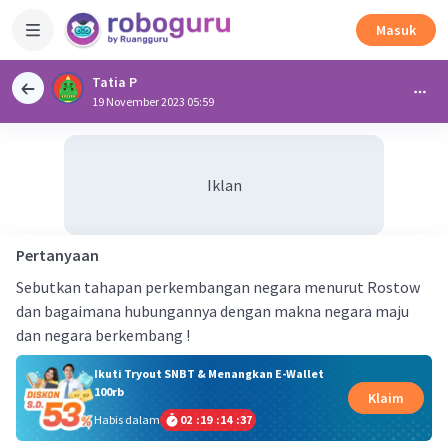
Masuk
Tatia P
19 November 2023 05:59
Iklan
Pertanyaan
Sebutkan tahapan perkembangan negara menurut Rostow
dan bagaimana hubungannya dengan makna negara maju
dan negara berkembang !
Ikuti Tryout SNBT & Menangkan E-Wallet
100rb
Klaim
Habis dalam
02
:
19
:
14
:
37