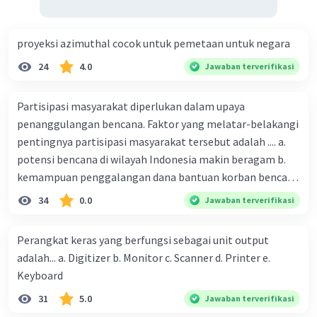
Produksi yang rendah dan produktivitas
proyeksi azimuthal cocok untuk pemetaan untuk negara
yang rendah
Struktur ekonomi yang belum beragam
24
4.0
Jawaban terverifikasi
dan merata
Tingkat kesejahteraan yang rendah
Partisipasi masyarakat diperlukan dalam upaya
penanggulangan bencana. Faktor yang melatar-belakangi
Berdasarkan tahapan perkembangan negara
pentingnya partisipasi masyarakat tersebut adalah .... a.
menurut Rostow, maka negara maju adalah
potensi bencana di wilayah Indonesia makin beragam b.
negara yang telah mencapai tahap lepas landas
atau tahap gerakan menuju kedewasaan.
kemampuan penggalangan dana bantuan korban bencana
Sedangkan negara berkembang adalah negara
makin tinggi c. pemahaman pendidikan kebencanaan
34
0.0
Jawaban terverifikasi
yang masih berada pada tahap masyarakat
kepada masyarakat masih rendah d. masyarakat
tradisional, prakondisi lepas landas, atau tahap
merupakan pihak yang langsung berhadapan dengan
Perangkat keras yang berfungsi sebagai unit output
lepas landas.
bencana e. kepercayaan pemerintah bahwa masyarakat
adalah... a. Digitizer b. Monitor c. Scanner d. Printer e.
Namun, perlu diingat bahwa tahapan
mampu mengatasi bencana
Keyboard
perkembangan negara menurut Rostow
hanyalah sebuah teori. Pada kenyataannya, tidak
31
5.0
Jawaban terverifikasi
semua negara mengikuti tahapan-tahapan