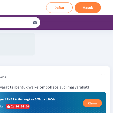
Daftar
Masuk
12:42
yarat terbentuknya kelompok sosial di masyarakat!
ryout SNBT & Menangkan E-Wallet 100rb
Klaim
alam
02
:
16
:
34
:
09