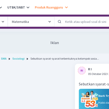
UTBK/SNBT
Produk Ruangguru
Iklan
SMA
Sosiologi
Sebutkan syarat-syarat terbentuknya kelompok sosia...
R I
05 Oktober 2023 
Sebutkan syarat-s
Ikuti T
Habis d