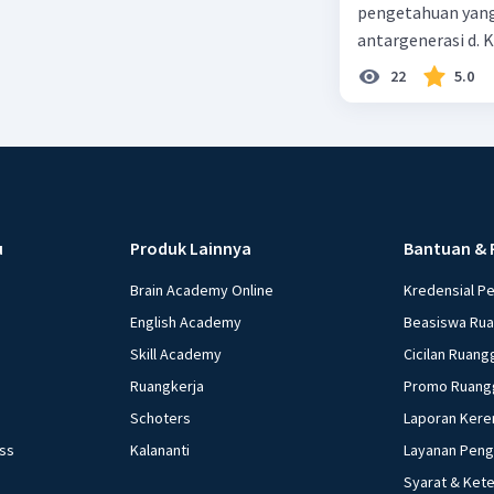
pengetahuan yang
antargenerasi d. K
dan perilaku yang
22
5.0
masyarakat dan ti
alam
u
Produk Lainnya
Bantuan & 
Brain Academy Online
Kredensial P
English Academy
Beasiswa Ru
Skill Academy
Cicilan Ruang
Ruangkerja
Promo Ruang
Schoters
Laporan Kere
ess
Kalananti
Layanan Pen
Syarat & Ket