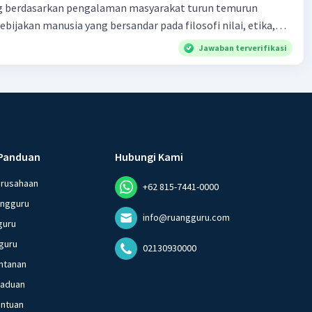
 berdasarkan pengalaman masyarakat turun temurun
ebijakan manusia yang bersandar pada filosofi nilai, etika,
 melembaga secara tradisional e. produk tentang nilai dalam
Jawaban terverifikasi
dak berkaitan dengan kondisi geografis atau lingkungan
Panduan
Hubungi Kami
erusahaan
+62 815-7441-0000
angguru
info@ruangguru.com
guru
guru
02130930000
ntanan
gaduan
entuan