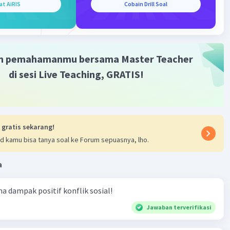
at AiRIS
Cobain Drill Soal
Community
Level 89
023 04:00
terverifikasi
m pemahamanmu bersama Master Teacher
lompok Sosial yaitu
di sesi Live Teaching, GRATIS!
Iklan
 interaksi antar anggota.
 kelompok sosial untuk mewadahi interaksi anggotanya
ependen.
a satu dengan lainnya saling mempengaruhi perilaku dan
 gratis sekarang!
d kamu bisa tanya soal ke Forum sepuasnya, lho.
ran.
 kesamaan.
a
enjadi bagian.
.
ma dampak positif konflik sosial!
yai sistem dan terus menjalankan proses berkembang.
Jawaban terverifikasi
·
0.0
(
0
)
Balas
ating