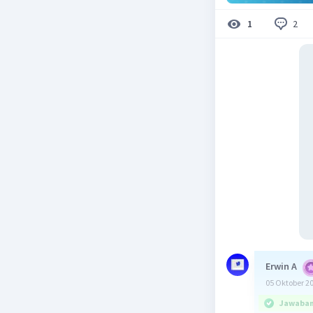
2
1
Erwin A
05 Oktober 2
Jawaban 