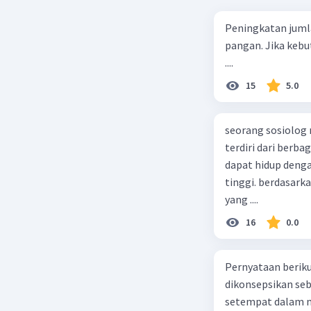
Peningkatan juml
pangan. Jika kebu
....
15
5.0
seorang sosiolog
terdiri dari berb
dapat hidup deng
tinggi. berdasarka
yang ....
16
0.0
Pernyataan berikut
dikonsepsikan se
setempat dalam m