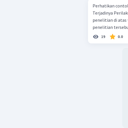
Perhatikan contoh judul
Terjadinya Perilaku Membo
penelitian di ata
penelitian terseb
19
0.0